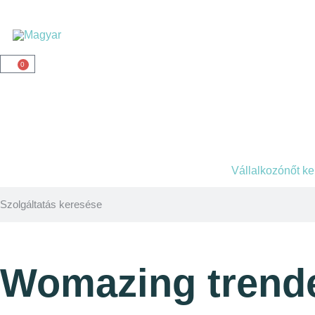
0
Vállalkozónőt k
Womazing trend