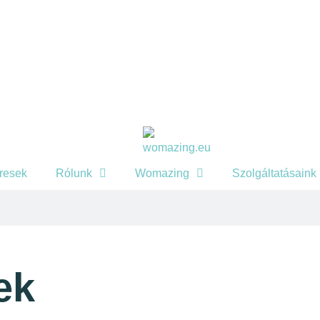
eresek
Rólunk
Womazing
Szolgáltatásaink
ek