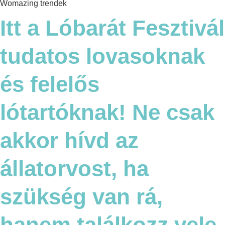
Womazing trendek
Itt a Lóbarát Fesztivál
tudatos lovasoknak
és felelős
lótartóknak! Ne csak
akkor hívd az
állatorvost, ha
szükség van rá,
hanem találkozz vele