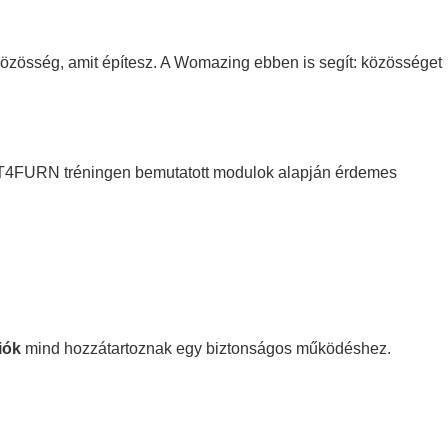
 közösség, amit építesz. A Womazing ebben is segít: közösséget
NT4FURN tréningen bemutatott modulok alapján érdemes
iók
mind hozzátartoznak egy biztonságos működéshez.