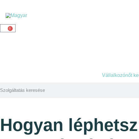
0
Vállalkozónőt k
Hogyan léphetsz 