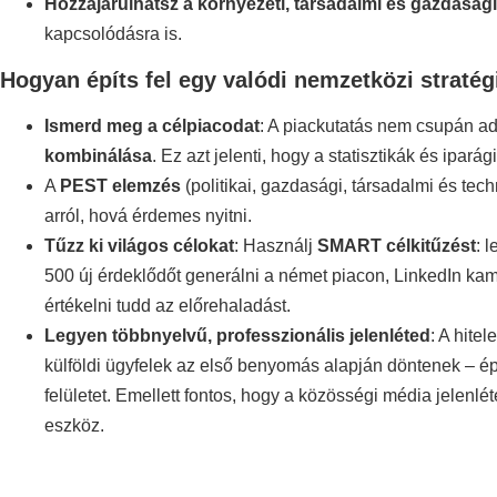
Hozzájárulhatsz a környezeti, társadalmi és gazdaság
kapcsolódásra is.
Hogyan építs fel egy valódi nemzetközi stratég
Ismerd meg a célpiacodat
: A piackutatás nem csupán a
kombinálása
. Ez azt jelenti, hogy a statisztikák és ipar
A
PEST elemzés
(politikai, gazdasági, társadalmi és tec
arról, hová érdemes nyitni.
Tűzz ki világos célokat
: Használj
SMART célkitűzést
: 
500 új érdeklődőt generálni a német piacon, LinkedIn kam
értékelni tudd az előrehaladást.
Legyen többnyelvű, professzionális jelenléted
: A hite
külföldi ügyfelek az első benyomás alapján döntenek – épp
felületet. Emellett fontos, hogy a közösségi média jelenl
eszköz.