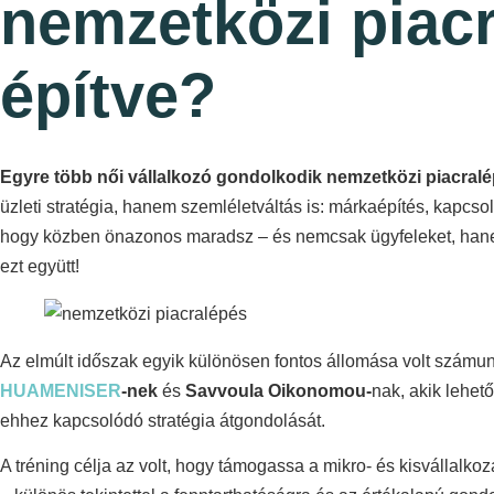
nemzetközi piacr
építve?
Egyre több női vállalkozó gondolkodik nemzetközi piacral
üzleti stratégia, hanem szemléletváltás is: márkaépítés, kapcso
hogy közben önazonos maradsz – és nemcsak ügyfeleket, hanem v
ezt együtt!
Az elmúlt időszak egyik különösen fontos állomása volt számu
HUAMENISER
-nek
és
Savvoula Oikonomou-
nak, akik lehető
ehhez kapcsolódó stratégia átgondolását.
A tréning célja az volt, hogy támogassa a mikro- és kisvállalko