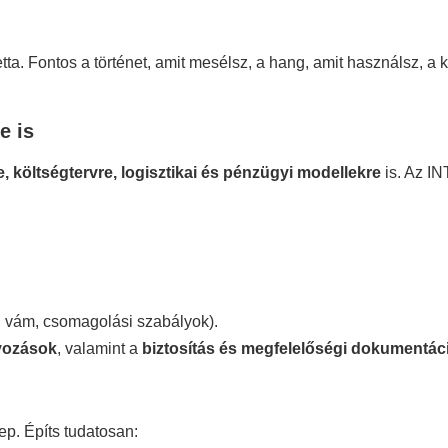
tta. Fontos a történet, amit mesélsz, a hang, amit használsz, a
e is
re, költségtervre, logisztikai és pénzügyi modellekre
is. Az I
l, vám, csomagolási szabályok).
yozások
, valamint a
biztosítás és megfelelőségi dokumentác
ep. Építs tudatosan: