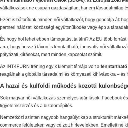
A
Fenntartható Fejlődési Célok (SDG-k)
, az
Európai Zöld M
vállalkozások ne csupán gazdaságilag, hanem társadalmilag és 
Ezért is bátorítunk minden női vállalkozót, hogy gondolja át: h
partneri hálózat, közösségi együttműködés vagy épp a társadalm
És hogy hol lehet ebben támogatást találni? Az EU több forrás
arra, hogy hosszú távon is fenntartható, innovatív női vállalko
pályázati kiírásokat, mert minden kapcsolat számít.
Az INT4FURN tréning egyik kiemelt témája volt a
fenntarthat
reagálnak a globális társadalmi és környezeti kihívásokra – és
A hazai és külföldi működés közötti különbség
Sok magyar női vállalkozás személyes ajánlások, Facebook és 
figyelemszerzés és a bizalomépítés.
Nemzetközi szinten nagyobb hangsúlyt kap a strukturált márkaépít
commerce felületeken vagy célzott hírlevelekben. Emellett nélk