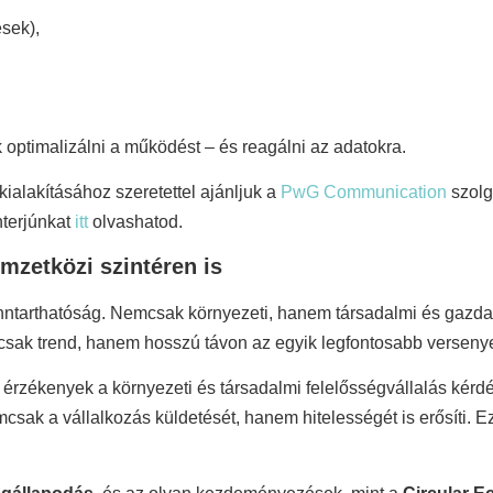
ések),
 optimalizálni a működést – és reagálni az adatokra.
kialakításához szeretettel ajánljuk a
PwG Communication
szolg
nterjúnkat
itt
olvashatod.
mzetközi szintéren is
ntarthatóság. Nemcsak környezeti, hanem társadalmi és gazdas
emcsak trend, hanem hosszú távon az egyik legfontosabb verseny
érzékenyek a környezeti és társadalmi felelősségvállalás kérdé
csak a vállalkozás küldetését, hanem hitelességét is erősíti.