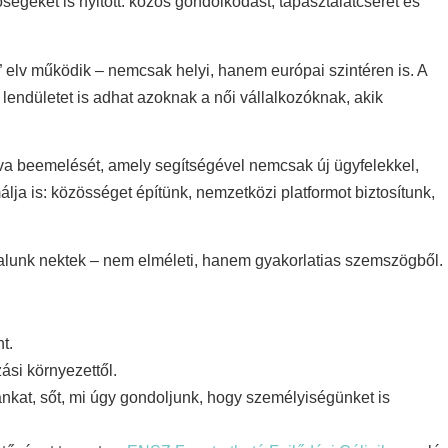
ségeket is nyitott: közös gondolkodást, tapasztalatcserét és
 elv működik – nemcsak helyi, hanem európai szintéren is. A
lendületet is adhat azoknak a női vállalkozóknak, akik
tíva beemelését, amely segítségével nemcsak új ügyfelekkel,
lja is: közösséget építünk, nemzetközi platformot biztosítunk,
lalunk nektek – nem elméleti, hanem gyakorlatias szemszögből.
t.
si környezettől.
kánkat, sőt, mi úgy gondoljunk, hogy személyiségünket is