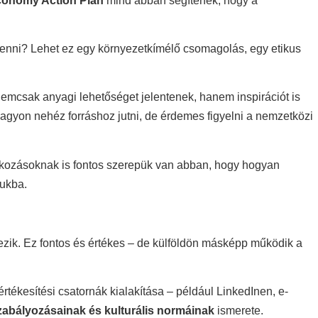
conomy Action Plan
mind abban segítenek, hogy a
á tenni? Lehet ez egy környezetkímélő csomagolás, egy etikus
nemcsak anyagi lehetőséget jelentenek, hanem inspirációt is
 nagyon nehéz forráshoz jutni, de érdemes figyelni a nemzetközi
llalkozásoknak is fontos szerepük van abban, hogy hogyan
jukba.
ezik. Ez fontos és értékes – de külföldön másképp működik a
rtékesítési csatornák kialakítása – például LinkedInen, e-
zabályozásainak és kulturális normáinak
ismerete.