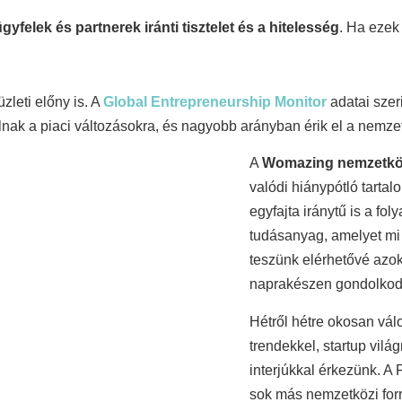
gyfelek és partnerek iránti tisztelet és a hitelesség
. Ha ezek
leti előny is. A
Global Entrepreneurship Monitor
adatai szer
lnak a piaci változásokra, és nagyobb arányban érik el a nemzet
A
Womazing nemzetközi
valódi hiánypótló tarta
egyfajta iránytű is a fo
tudásanyag, amelyet mi
teszünk elérhetővé azok
naprakészen gondolkodn
Hétről hétre okosan válo
trendekkel, startup vil
interjúkkal érkezünk. 
sok más nemzetközi forr