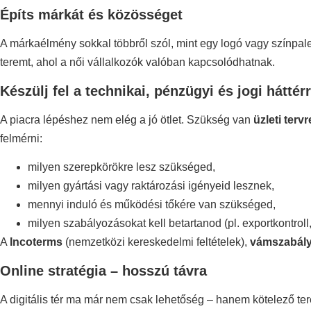
Építs márkát és közösséget
A márkaélmény sokkal többről szól, mint egy logó vagy színpale
teremt, ahol a női vállalkozók valóban kapcsolódhatnak.
Készülj fel a technikai, pénzügyi és jogi háttérr
A piacra lépéshez nem elég a jó ötlet. Szükség van
üzleti terv
felmérni:
milyen szerepkörökre lesz szükséged,
milyen gyártási vagy raktározási igényeid lesznek,
mennyi induló és működési tőkére van szükséged,
milyen szabályozásokat kell betartanod (pl. exportkontrol
A
Incoterms
(nemzetközi kereskedelmi feltételek),
vámszabál
Online stratégia – hosszú távra
A digitális tér ma már nem csak lehetőség – hanem kötelező ter