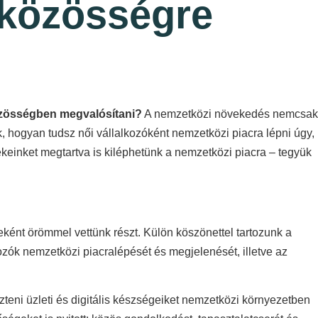
 közösségre
közösségben megvalósítani?
A nemzetközi növekedés nemcsak
k, hogyan tudsz női vállalkozóként nemzetközi piacra lépni úgy,
einket megtartva is kiléphetünk a nemzetközi piacra – tegyük
ként örömmel vettünk részt. Külön köszönettel tartozunk a
lkozók nemzetközi piacralépését és megjelenését, illetve az
szteni üzleti és digitális készségeiket nemzetközi környezetben