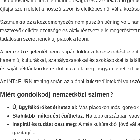
– különös tekintettel a fenntarthatóságra és az értékalapú gon
újfajta szemléletet a hosszú távon is életképes női vállalkozáso
Számunkra ez a kezdeményezés nem pusztán tréning volt, hanem
résztvevők elkötelezettsége és aktív részvétele is megerősítet
tudatosan szeretnének új piacokra lépni.
A nemzetközi jelenlét nem csupán földrajzi terjeszkedést jelen
hanem új kultúrákkal, szabályozásokkal és szokásokkal is talál
és saját példánkon keresztül mutatjuk meg, hogyan lehet ezt tu
Az INT4FURN tréning során az alábbi kulcsterületekről volt s
Miért gondolkodj nemzetközi szinten?
Új ügyfélköröket érhetsz el:
Más piacokon más igények va
Stabilabb működést építhetsz:
Ha több országban vagyu
Inspirál és tudást oszt meg:
A más kultúrákból jövő válla
gazdagítja.