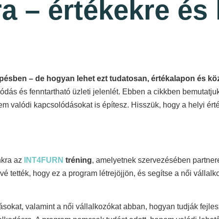
a – értékekre és
épésben – de hogyan lehet ezt tudatosan, értékalapon és 
lódás és fenntartható üzleti jelenlét. Ebben a cikkben bemutatju
alódi kapcsolódásokat is építesz. Hisszük, hogy a helyi érték
nkra az
INT4FURN
tréning
, amelyetnek szervezésében partnere
vé tették, hogy ez a program létrejöjjön, és segítse a női válla
zásokat, valamint a női vállalkozókat abban, hogyan tudják fejle