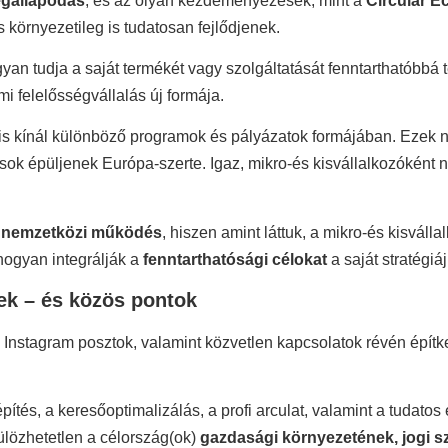
egállapodás
, és az olyan kezdeményezések, mint a
Circular E
környezetileg is tudatosan fejlődjenek.
ogyan tudja a saját termékét vagy szolgáltatását fenntarthatóbb
i felelősségvállalás új formája.
t is kínál különböző programok és pályázatok formájában. Ezek 
zások épüljenek Európa-szerte. Igaz, mikro-és kisvállalkozóként
ó nemzetközi működés
, hiszen amint láttuk, a mikro-és kisvá
 hogyan integrálják a
fenntarthatósági célokat
a saját stratégiá
ek – és közös pontok
Instagram posztok, valamint közvetlen kapcsolatok révén építk
és, a keresőoptimalizálás, a profi arculat, valamint a tudatos é
ülözhetetlen a célország(ok)
gazdasági környezetének, jogi s