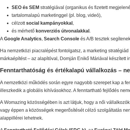
SEO és SEM
stratégiával (organikus és fizetett megjelen
tartalomalapú marketinggel (pl. blog, videó),
célzott
social kampányokkal
,
és mérhető
konverziós útvonalakkal
.
A
Google Analytics
,
Search Console
és A/B tesztek segítenek
Ha nemzetközi piacralépést fontolgatsz, a marketing stratégiád 
márkaépítést – az alapítóval, Domján Enikő Máriával készített i
Fenntarthatóság és értékalapú vállalkozás – ne
A nemzetközi működés során egyre nagyobb szerepet kap a fen
illeszkedik a globális kihívásokhoz. A fenntartható fejlődés n
A Womazing közösségében is azt látjuk, hogy a női vállalkozók 
vagy éppen a közösségek megerősítését célzó szolgáltatás nem
alappillérei lehetnek.