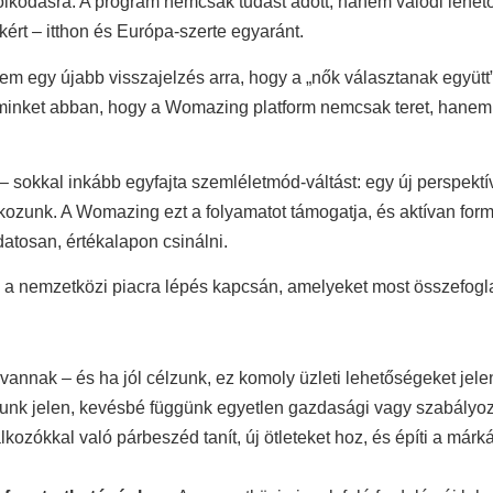
dolkodásra. A program nemcsak tudást adott, hanem valódi lehető
kért – itthon és Európa-szerte egyaránt.
 egy újabb visszajelzés arra, hogy a „nők választanak együtt”
t minket abban, hogy a Womazing platform nemcsak teret, hanem 
t – sokkal inkább egyfajta szemléletmód-váltást: egy új perspek
kozunk. A Womazing ezt a folyamatot támogatja, és aktívan formá
datosan, értékalapon csinálni.
zó a nemzetközi piacra lépés kapcsán, amelyeket most összefog
nnak – és ha jól célzunk, ez komoly üzleti lehetőségeket jelen
nk jelen, kevésbé függünk egyetlen gazdasági vagy szabályozá
lkozókkal való párbeszéd tanít, új ötleteket hoz, és építi a már