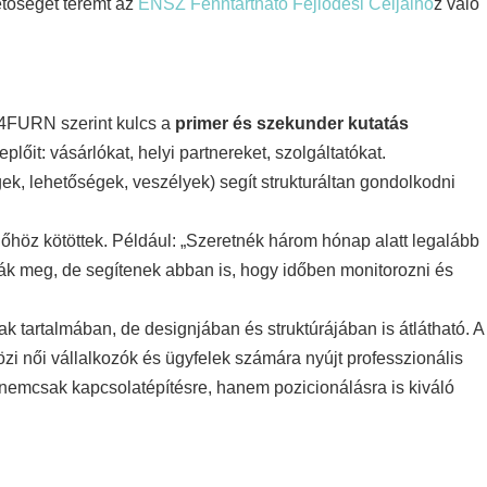
etőséget teremt az
ENSZ Fenntartható Fejlődési Céljaiho
z való
T4FURN szerint kulcs a
primer és szekunder kutatás
plőit: vásárlókat, helyi partnereket, szolgáltatókat.
k, lehetőségek, veszélyek) segít strukturáltan gondolkodni
dőhöz kötöttek. Például: „Szeretnék három hónap alatt legalább
ják meg, de segítenek abban is, hogy időben monitorozni és
k tartalmában, de designjában és struktúrájában is átlátható. A
zi női vállalkozók és ügyfelek számára nyújt professzionális
y nemcsak kapcsolatépítésre, hanem pozicionálásra is kiváló