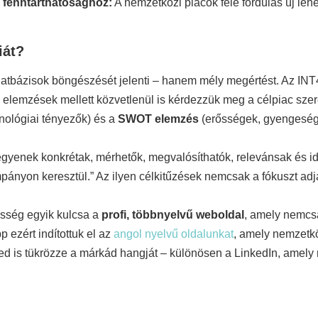
i fenntarthatósághoz:
A nemzetközi piacok felé fordulás új leh
iát?
datbázisok böngészését jelenti – hanem mély megértést. Az IN
ági elemzések mellett közvetlenül is kérdezzük meg a célpiac szere
hnológiai tényezők) és a
SWOT elemzés
(erősségek, gyengesége
legyenek konkrétak, mérhetők, megvalósíthatók, relevánsak és i
pányon keresztül.” Az ilyen célkitűzések nemcsak a fókuszt ad
lesség egyik kulcsa a
profi, többnyelvű weboldal
, amely nemcsa
 ezért indítottuk el az
angol nyelvű oldalunkat
, amely nemzetkö
éted is tükrözze a márkád hangját – különösen a LinkedIn, amel