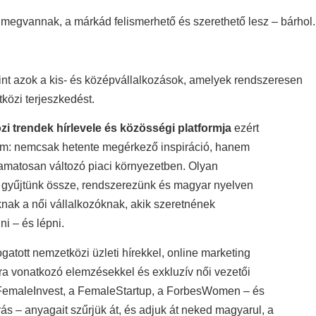
 megvannak, a márkád felismerhető és szerethető lesz – bárhol.
int azok a kis- és középvállalkozások, amelyek rendszeresen
közi terjeszkedést.
 trendek hírlevele és közösségi platformja
ezért
lom: nemcsak hetente megérkező inspiráció, hanem
lyamatosan változó piaci környezetben. Olyan
 gyűjtünk össze, rendszerezünk és magyar nyelven
nak a női vállalkozóknak, akik szeretnének
i – és lépni.
gatott nemzetközi üzleti hírekkel, online marketing
ágra vonatkozó elemzésekkel és exkluzív női vezetői
A FemaleInvest, a FemaleStartup, a ForbesWomen – és
ás – anyagait szűrjük át, és adjuk át neked magyarul, a