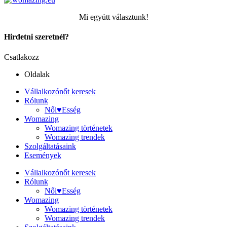
Mi együtt választunk!
Hirdetni szeretnél?
Csatlakozz
Oldalak
Vállalkozónőt keresek
Rólunk
Női♥Esség
Womazing
Womazing történetek
Womazing trendek
Szolgáltatásaink
Események
Vállalkozónőt keresek
Rólunk
Női♥Esség
Womazing
Womazing történetek
Womazing trendek