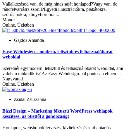
Vállalkozásod van, de még nincs saját honlapod?Vagy van, de
ráncfelvarrásra szorul?Egyedi illusztrációkra, plakátokra,
szórólapokra, könyvborítóra ...
Monor
Online, Üzletben
Gajdos Amanda
Easy Webdesign – modern, letisztult és felhasználóbarát
weboldal
Szeretnél egylmodern, letisztult és felhasználóbarát weboldat, ami
valóban működik is? Az Easy Webdesign-nál pontosan ebben ...
Nagyvárad
Online, Üzletben
Zsidai Zsuzsanna
Bizzi Design – Marketing fókuszú WordPress weblapok
készítése: az ötlettől a gondozásig!
Honlapok, webshopok tervezés, kivitelezés és karbantartása.