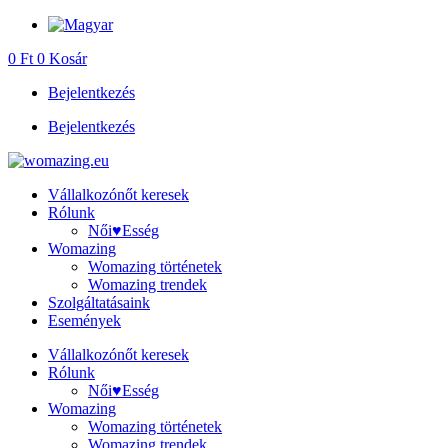
Ugrás
a
0
Ft
0
Kosár
tartalomhoz
Bejelentkezés
Bejelentkezés
Vállalkozónőt keresek
Rólunk
Női♥Esség
Womazing
Womazing történetek
Womazing trendek
Szolgáltatásaink
Események
Vállalkozónőt keresek
Rólunk
Női♥Esség
Womazing
Womazing történetek
Womazing trendek