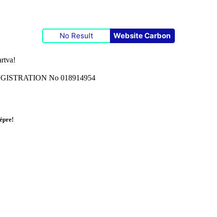
No Result
Website Carbon
rtva!
ISTRATION No 018914954
képre!