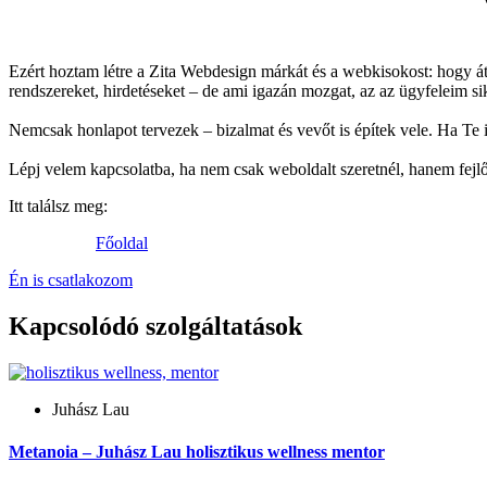
Ezért hoztam létre a Zita Webdesign márkát és a webkisokost: hogy á
rendszereket, hirdetéseket – de ami igazán mozgat, az az ügyfeleim s
Nemcsak honlapot tervezek – bizalmat és vevőt is építek vele. Ha Te 
Lépj velem kapcsolatba, ha nem csak weboldalt szeretnél, hanem fejlő
Itt találsz meg:
Főoldal
Én is csatlakozom
Kapcsolódó szolgáltatások
Juhász Lau
Metanoia – Juhász Lau holisztikus wellness mentor