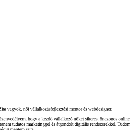
Zita vagyok, női vállalkozásfejlesztési mentor és webdesigner.
Szenvedélyem, hogy a kezdő vállalkozó nőket sikeres, önazonos online
hanem tudatos marketinggel és átgondolt digitális rendszerekkel. Tudom, 
végig mentem rajta.