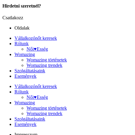
Hirdetni szeretnél?
Csatlakozz
Oldalak
Vállalkozónőt keresek
Rólunk
Női♥Esség
Womazing
Womazing történetek
Womazing trendek
Szolgáltatásaink
Események
Vállalkozónőt keresek
Rólunk
Női♥Esség
Womazing
Womazing történetek
Womazing trendek
Szolgáltatásaink
Események
Impresszum