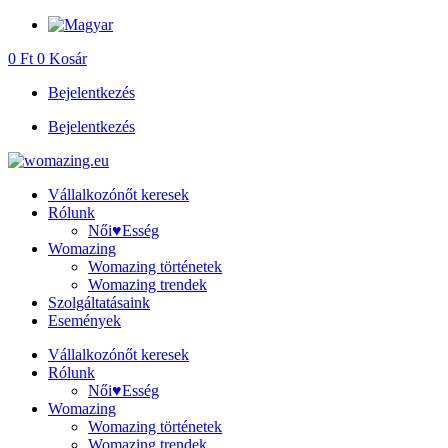
Ugrás
a
0
Ft
0
Kosár
tartalomhoz
Bejelentkezés
Bejelentkezés
Vállalkozónőt keresek
Rólunk
Női♥Esség
Womazing
Womazing történetek
Womazing trendek
Szolgáltatásaink
Események
Vállalkozónőt keresek
Rólunk
Női♥Esség
Womazing
Womazing történetek
Womazing trendek