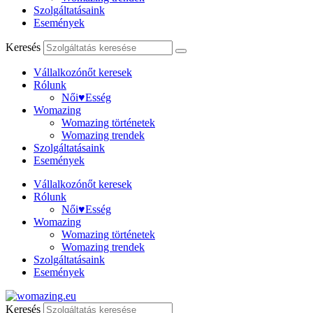
Szolgáltatásaink
Események
Keresés
Vállalkozónőt keresek
Rólunk
Női♥Esség
Womazing
Womazing történetek
Womazing trendek
Szolgáltatásaink
Események
Vállalkozónőt keresek
Rólunk
Női♥Esség
Womazing
Womazing történetek
Womazing trendek
Szolgáltatásaink
Események
Keresés