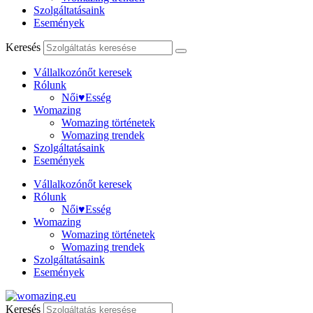
Szolgáltatásaink
Események
Keresés
Vállalkozónőt keresek
Rólunk
Női♥Esség
Womazing
Womazing történetek
Womazing trendek
Szolgáltatásaink
Események
Vállalkozónőt keresek
Rólunk
Női♥Esség
Womazing
Womazing történetek
Womazing trendek
Szolgáltatásaink
Események
Keresés