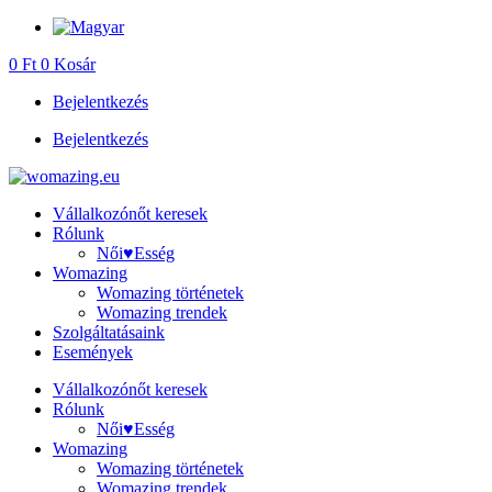
Ugrás
a
0
Ft
0
Kosár
tartalomhoz
Bejelentkezés
Bejelentkezés
Vállalkozónőt keresek
Rólunk
Női♥Esség
Womazing
Womazing történetek
Womazing trendek
Szolgáltatásaink
Események
Vállalkozónőt keresek
Rólunk
Női♥Esség
Womazing
Womazing történetek
Womazing trendek