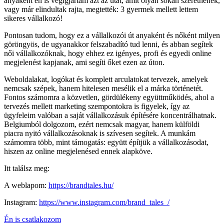
anyaként én is végigjártam azt az utat, amit olyan sokan szeretnének,
vagy már elindultak rajta, megtették: 3 gyermek mellett lettem
sikeres vállalkozó!
Pontosan tudom, hogy ez a vállalkozói út anyaként és nőként milyen
göröngyös, de ugyanakkor felszabadító tud lenni, és abban segítek
női vállalkozóknak, hogy ehhez ez igényes, profi és egyedi online
megjelenést kapjanak, ami segíti őket ezen az úton.
Weboldalakat, logókat és komplett arculatokat tervezek, amelyek
nemcsak szépek, hanem hitelesen mesélik el a márka történetét.
Fontos számomra a közvetlen, gördülékeny együttműködés, ahol a
tervezés mellett marketing szempontokra is figyelek, így az
ügyfeleim valóban a saját vállalkozásuk építésére koncentrálhatnak.
Belgiumból dolgozom, ezért nemcsak magyar, hanem külföldi
piacra nyitó vállalkozásoknak is szívesen segítek. A munkám
számomra több, mint támogatás: együtt építjük a vállalkozásodat,
hiszen az online megjelenésed ennek alapköve.
Itt találsz meg:
A weblapom:
https://brandtales.hu/
Instagram:
https://www.instagram.com/brand_tales_/
Én is csatlakozom