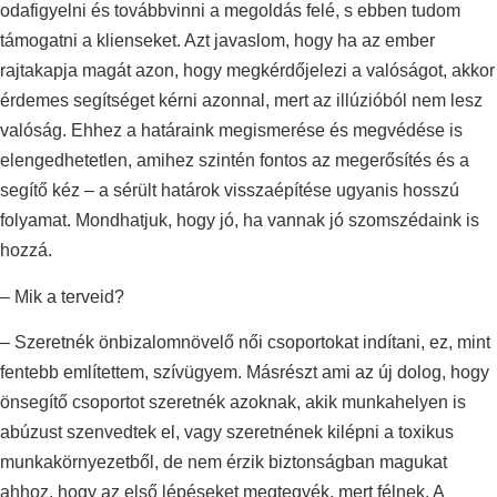
odafigyelni és továbbvinni a megoldás felé, s ebben tudom
támogatni a klienseket. Azt javaslom, hogy ha az ember
rajtakapja magát azon, hogy megkérdőjelezi a valóságot, akkor
érdemes segítséget kérni azonnal, mert az illúzióból nem lesz
valóság. Ehhez a határaink megismerése és megvédése is
elengedhetetlen, amihez szintén fontos az megerősítés és a
segítő kéz – a sérült határok visszaépítése ugyanis hosszú
folyamat. Mondhatjuk, hogy jó, ha vannak jó szomszédaink is
hozzá.
– Mik a terveid?
– Szeretnék önbizalomnövelő női csoportokat indítani, ez, mint
fentebb említettem, szívügyem. Másrészt ami az új dolog, hogy
önsegítő csoportot szeretnék azoknak, akik munkahelyen is
abúzust szenvedtek el, vagy szeretnének kilépni a toxikus
munkakörnyezetből, de nem érzik biztonságban magukat
ahhoz, hogy az első lépéseket megtegyék, mert félnek. A