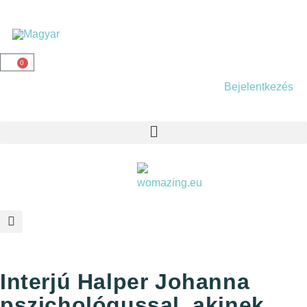
0
Bejelentkezés
Interjú Halper Johanna
pszichológussal, akinek