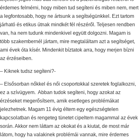
érdemes felmérni, hogy miben tud segíteni és miben nem, mert
a legfontosabb, hogy ne ártsunk a segítségünkkel. Ezt tartom
járható és etikus útnak mindkét fél részéről. Teljesen rendben
van, ha nem tudunk mindenkivel együtt dolgozni. Magam is
több szakembernél jártam, mire megtaláltam azt a segítséget,
ami évek óta kísér. Mindenkit bíztatok arra, hogy merjen bízni
az érzéseiben.
– Kiknek tudsz segíteni?-
– Elsősorban nőkkel és női csoportokkal szeretek foglalkozni,
ez a szívügyem. Abban tudok segíteni, hogy azokat az
érzéseket megerősítsem, amik esetleges problémákat
jelezhetnek. Magam 11 évig éltem egy egészségtelen
kapcsolatban és rengeteg tünetet cipeltem magammal az évek
során. Akkor nem láttam az okokat és a kiutat, de most már
látom, hogy ha valakinek problémái vannak, mire érdemes