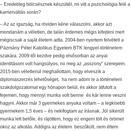
– Eredetileg bölcsésznek készültél, mi vitt a pszichológia felé a
karrierváltás során?
– Az az igazság, ha röviden kéne válaszolni, akkor azt
mondanám a véletlen, de talán érdemes mégis kifejteni mert
mégiscsak a saját életem adta. 2004-ben nyertem felvételt a
Pázmány Péter Katolikus Egyetem BTK lengyel-történelem
szakára. 2009-től kezdve pedig elsősorban az anyai
identitásom volt hangsúlyos, no meg az „asszony” szerepem.
2015-ben véletlenül meghallottam, hogy elveszik a
diplomaszerzés lehetőséget, ha nem adom le a történelem
szakdolgozatomat egy hónapon belül, és akkor átfutott a
fejemen, hogy mennyi munka volt benne és kár lenne veszni
hagyni. Akkor már 3 gyermekes anyuka voltam – a legkisebb
gyermekem 1,5 éves – és nekifogtam az írásnak. Jól sikerült
munka lett belőle, és rájöttem, hogy ez engem tölt és örömet
okoz az alkotás. Addigra az életem beszűkült, nem éltem