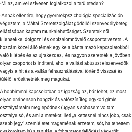
-Mi az, amivel szívesen foglalkozol a területeden?
-Annak ellenére, hogy gyermekpszichológia specializáción
végeztem, a Máltai Szeretszolgálat gödöllői szenvedélybeteg
ellátásában kaptam munkalehetőséget. Szeretek női
kliensekkel dolgozni és önbizalomnövelő csoportot vezetni. A
hozzám közel álló témák egyike a bántalmazó kapcsolatokból
való kilépés és az újrakezdés, és nagyon szeretnék a jövőben
olyan csoportot is indítani, ahol a vallási abúzust elszenvedők,
vagyis a hit és a vallás felhasználásával történő visszaélés
túlélői erősíthetnék meg magukat.
A hobbimmal kapcsolatban az igazság az, bár lehet, ez most
olyan eminensen hangzik és valószínűleg egykori gimis
osztálytársaim meglepődnek (ugyanis sohasem voltam
osztalyelső, és ami a matekot illeti „a kettesnél nincs jobb, csak
szebb jegy” szemléletet magaménak érzetem, sőt, ha tehettem
gyakoroltam is) a tanulás, a folyamatos fejlődési vágy tölt.