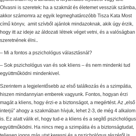
Olvasni is szeretek: ha a szakmát és életemet vesszük számba,
akkor számomra az egyik legmeghatározóbb Tisza Kata Most
című könyv, amit szívből ajánlok mindazoknak, akik úgy érzik,
hogy itt az ideje az áldozati létnek véget vetni, és a valóságban
szeretnének élni..
– Mi a fontos a pszichológus választásnál?
– Sok pszichológus van és sok kliens – és nem mindenki tud
együttműködni mindenkivel.
Szerintem a legjelentősebb az első találkozás és a szimpátia,
hiszen mindannyian emberek vagyunk. Fontos, hogyan érzi
magát a kliens, hogy érzi-e a biztonságot, a megértést. Az „első
interjú” ahogy a szakmában hívjuk, lehet 2-3, de még 4 alkalom
is. Ez alatt válik el, hogy tud-e a kliens és a segítő pszichológus
együttműködni. Ha nincs meg a szimpátia és a biztonságtudat,
teljesen jogos más utat keresni és a pszichológus részéről is