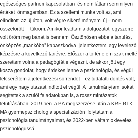
egészséges partneri kapcsolatban és nem láttam semmilyen
értéket önmagamban. Ez a szellemi munka volt az, ami
elindított az új úton, volt végre sikerélményem, új – nem
összetörött – tükröm. Amikor leadtam a dolgozatot, egyszerre
volt öröm meg bánat is bennem. Ösztönösen ebbe a tanulás,
önképzés „mankóba” kapaszkodva jelentkeztem egy levelező
képzésre a következő tanévre. Először a történelem szak mellé
szerettem volna a pedagógiát elvégezni, de akkor jött egy
kósza gondolat, hogy érdekes lenne a pszichológia, és végül
felcseréltem a jelentkezesi sorrendet – ez tudalatti döntés volt,
ami egy nagy utazást indított el végül. A tanulmányiam sokat
segítettek a szülői feladatokban is, a rossz mintázatok
felülírásában. 2019-ben a BA megszerzése után a KRE BTK
MA gyermepszichológia specializáción folytattam a
pszichológia tanulmányaimat, és 2022-ben váltam okleveles
pszichológussá.