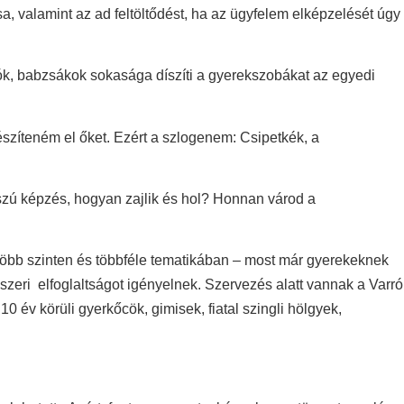
a, valamint az ad feltöltődést, ha az ügyfelem elképzelését úgy
artók, babzsákok sokasága díszíti a gyerekszobákat az egyedi
zíteném el őket. Ezért a szlogenem: Csipetkék, a
sszú képzés, hogyan zajlik és hol? Honnan várod a
 több szinten és többféle tematikában – most már gyerekeknek
eri elfoglaltságot igényelnek. Szervezés alatt vannak a Varró
év körüli gyerkőcök, gimisek, fiatal szingli hölgyek,