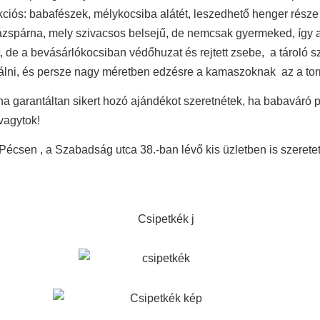
iós: babafészek, mélykocsiba alátét, leszedhető henger része l
rázspárna, mely szivacsos belsejű, de nemcsak gyermeked, így 
, de a bevásárlókocsiban védőhuzat és rejtett zsebe, a tároló s
álni, és persze nagy méretben edzésre a kamaszoknak az a torn
 ha garantáltan sikert hozó ajándékot szeretnétek, ha babaváró
vagytok!
Pécsen , a Szabadság utca 38.-ban lévő kis üzletben is szeretet