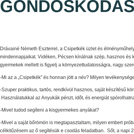
GONDOSKODÁS – 
Drávainé Németh Eszterrel, a Csipetkék üzlet és élményműhel
mindennapjaikat. Vidéken, Pécsen kínálnak szép, hasznos és k
gyermekek mellett is figyelj a környezettudatosságra, nagy szere
-Mi az a „Csipetkék” és honnan jött a név? Milyen tevékenység
-Szuper praktikus, tartós, rendkívül hasznos, saját készítésű
Használatukkal az Anyukák pénzt, időt, és energiát spórolhatna
-Mivel tudod segíteni a kisgyermekes anyákat?
-Mivel a saját bőrömön is megtapasztaltam, milyen embert próbá
célkitűzésem az ő segítésük e csodás feladatban. Sőt, a napi