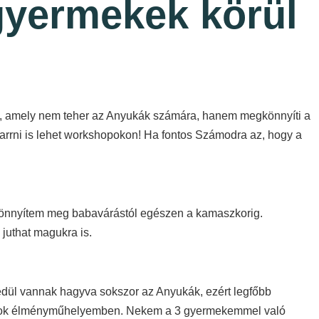
yermekek körül
l, amely nem teher az Anyukák számára, hanem megkönnyíti a
arrni is lehet workshopokon! Ha fontos Számodra az, hogy a
t könnyítem meg babavárástól egészen a kamaszkorig.
juthat magukra is.
yedül vannak hagyva sokszor az Anyukák, ezért legfőbb
lyt adok élményműhelyemben. Nekem a 3 gyermekemmel való