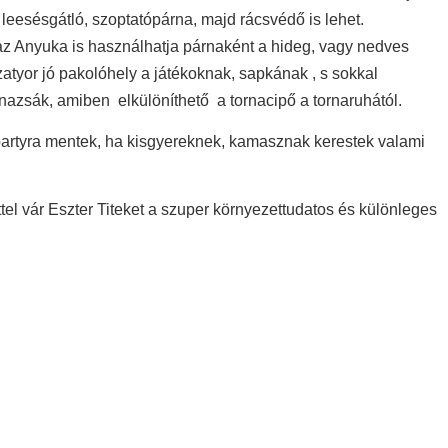
eesésgátló, szoptatópárna, majd rácsvédő is lehet.
az Anyuka is használhatja párnaként a hideg, vagy nedves
zatyor jó pakolóhely a játékoknak, sapkának , s sokkal
azsák, amiben elkülöníthető a tornacipő a tornaruhától.
 partyra mentek, ha kisgyereknek, kamasznak kerestek valami
tel vár Eszter Titeket a szuper környezettudatos és különleges