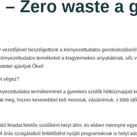
Zero waste a g
y vezetőjével beszélgettünk a környezettudatos gondoskodásró
örnyezettudatos termékeket a kisgyermekes anyukáknak, sőt, v
tettel ajánljuk Őket!
et végez?
 környezettudatos termékeimmel a gyerekes szülők hétköznapjai
k meg, hiszen kevesebbet kell mosniuk, vásárolniuk, s több idő 
ló feladat felelős szülőként helyt állni, és ebben mennyire eg
 24 órás szolgálatból feltöltődést nyújtó programoknak is he