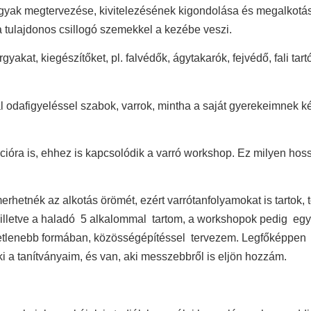
tárgyak megtervezése, kivitelezésének kigondolása és megalkotás
a tulajdonos csillogó szemekkel a kezébe veszi.
rgyakat, kiegészítőket, pl. falvédők, ágytakarók, fejvédő, fali t
afigyeléssel szabok, varrok, mintha a saját gyerekeimnek kés
cióra is, ehhez is kapcsolódik a varró workshop. Ez milyen ho
hetnék az alkotás örömét, ezért varrótanfolyamokat is tartok,
lletve a haladó 5 alkalommal tartom, a workshopok pedig egysz
etlenebb formában, közösségépítéssel tervezem. Legfőképpen 10 
a tanítványaim, és van, aki messzebbről is eljön hozzám.