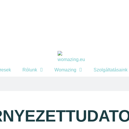
eresek
Rólunk
Womazing
Szolgáltatásaink
KöRNYEZETTUDAT