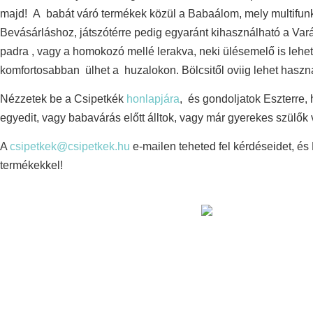
majd! A babát váró termékek közül a Babaálom, mely multifunkc
Bevásárláshoz, játszótérre pedig egyaránt kihasználható a Va
padra , vagy a homokozó mellé lerakva, neki ülésemelő is lehet
komfortosabban ülhet a huzalokon. Bölcsitől oviig lehet haszn
Nézzetek be a Csipetkék
honlapjára
, és gondoljatok Eszterre,
egyedit, vagy babavárás előtt álltok, vagy már gyerekes szülők 
A
csipetkek@csipetkek.hu
e-mailen teheted fel kérdéseidet, és 
termékekkel!