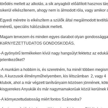
törődés mellett az alkotás, a sík anyagból előállított hasznos 
sikerül elkészítenem, ahogy nem is álmodott róla, vagy amikor 
Egyedi méretre is elkészítem a szülők által megálmodott textiltá
méretű, speciális hálózsákok mellett.
Magam tervezem és minden egyes darabot olyan gondossággal od
KöRNYEZETTUDATOS GONDOSKODÁS.
-A gyönyörű termékeken kívül nagy hangsúlyt fektetsz az eduká
jelentkezőket?
-A munkám a hobbim is, és szeretném, ha minél többen megismer
is. A kurzusok élményműhelyemben, kis létszámban 2, vagy 4 i
klubok, ahol a már végzett tanítványaim közösen jönnének, köt
kisgyerekes Anyukák és már nagymamakorúak közül kerülnek ki 
-A környezettudatosság miért fontos Számodra?