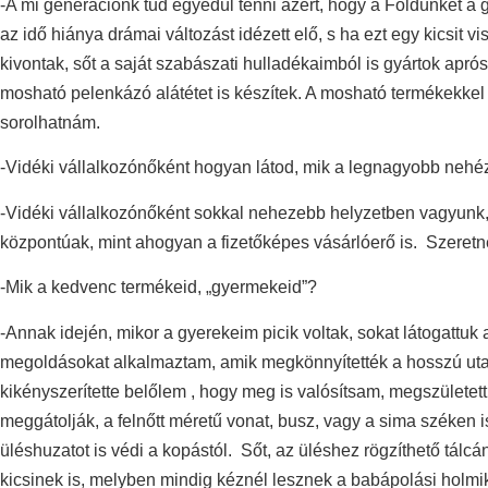
-A mi generációnk tud egyedül tenni azért, hogy a Földünket a 
az idő hiánya drámai változást idézett elő, s ha ezt egy kicsit 
kivontak, sőt a saját szabászati hulladékaimból is gyártok aprós
mosható pelenkázó alátétet is készítek. A mosható termékekkel 
sorolhatnám.
-Vidéki vállalkozónőként hogyan látod, mik a legnagyobb nehé
-Vidéki vállalkozónőként sokkal nehezebb helyzetben vagyunk, m
központúak, mint ahogyan a fizetőképes vásárlóerő is. Szeretn
-Mik a kedvenc termékeid, „gyermekeid”?
-Annak idején, mikor a gyerekeim picik voltak, sokat látogattu
megoldásokat alkalmaztam, amik megkönnyítették a hosszú utaz
kikényszerítette belőlem , hogy meg is valósítsam, megszülete
meggátolják, a felnőtt méretű vonat, busz, vagy a sima széken 
üléshuzatot is védi a kopástól. Sőt, az üléshez rögzíthető tálc
kicsinek is, melyben mindig kéznél lesznek a babápolási holmik.