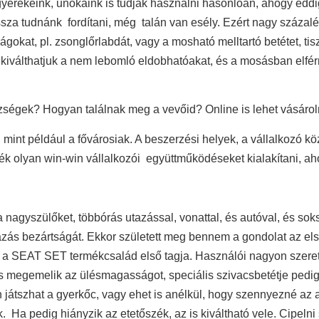
gyerekeink, unokáink is tudják használni hasonlóan, ahogy eddi
vissza tudnánk fordítani, még talán van esély. Ezért nagy százal
ágokat, pl. zsonglőrlabdát, vagy a mosható melltartó betétet, tis
kiválthatjuk a nem lebomló eldobhatóakat, és a mosásban elférn
zségek? Hogyan találnak meg a vevőid? Online is lehet vásárol
int például a fővárosiak. A beszerzési helyek, a vállalkozó kö
ék olyan win-win vállalkozói együttműködéseket kialakítani, ah
k a nagyszülőket, többórás utazással, vonattal, és autóval, és 
ás bezártságát. Ekkor született meg bennem a gondolat az els
tt a SEAT SET termékcsalád első tagja. Használói nagyon szere
is megemelik az ülésmagasságot, speciális szivacsbetétje pedig 
án játszhat a gyerkőc, vagy ehet is anélkül, hogy szennyezné az 
 Ha pedig hiányzik az etetőszék, az is kiváltható vele. Cipelni