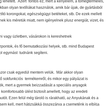
g lehetett. Azért fontos ez, mert a kényelem, a tömegtermelés,
ékban olyan textíliákat használok, amik bár újak, de gyártásból
ztító korongokat, egészségügyi betéteket, stb. De ezek mellett
ek kis méretük miatt, nem igényelnek plusz energiát, vizet, és
ni vagy üzletben, vásárokon is kereshetnek
zpontok, és fő bemutatkozási helyek, stb. mind Budapest
ol egymást tudnánk segíteni.
sokszor csak egyedül mentem velük. Már akkor olyan
ő sokfunkciós termékemről, és mikor egy pályázat is
tik, mert a gyermek beizzadását a speciális anyagok
komfortosabb ülést biztosít amellett, hogy az eredeti
autót. Ezen felül még tároló is rárakható, az Anyukának és a
 sem kell, mert hátizsákká összezárva a csemeténk is elbírja