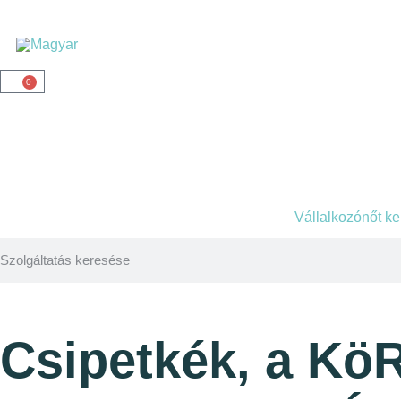
0
Vállalkozónőt k
Csipetkék, a 