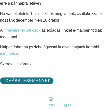
erre a pár napra letéve?
Ha van ötletetek, Ti is osszátok meg velünk, csatlakozzatok
hozzánk december 7-én 18 órakor!
A
hírlevélre feliratkozók
az előadás linkjét e-mailben fogják
megkapni.
Halper Johanna pszichológussal itt olvashatjátok korábbi
interjúnkat
.
Szeretettel várunk!
TOVÁBBI ESEMÉNYEK