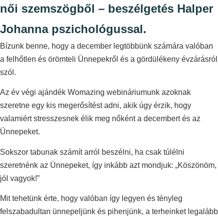
női szemszögből – beszélgetés Halper
Johanna pszichológussal.
Bízunk benne, hogy a december legtöbbünk számára valóban
a felhőtlen és örömteli Ünnepekről és a gördülékeny évzárásról
szól.
Az év végi ajándék Womazing webináriumunk azoknak
szeretne egy kis megerősítést adni, akik úgy érzik, hogy
valamiért stresszesnek élik meg nőként a decembert és az
Ünnepeket.
Sokszor tabunak számít arról beszélni, ha csak túlélni
szeretnénk az Ünnepeket, így inkább azt mondjuk: „Köszönöm,
jól vagyok!”
Mit tehetünk érte, hogy valóban így legyen és tényleg
felszabadultan ünnepeljünk és pihenjünk, a terheinket legalább