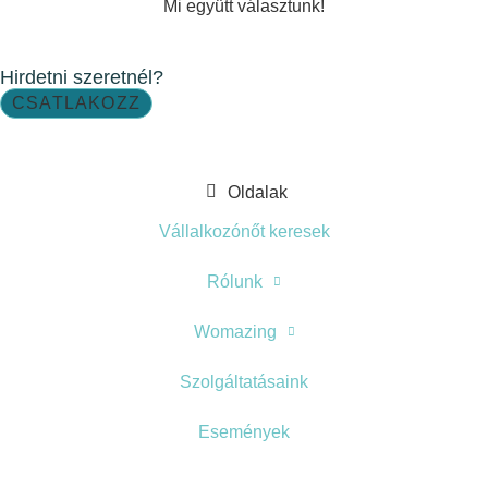
Mi együtt választunk!
Hirdetni szeretnél?
CSATLAKOZZ
Oldalak
Vállalkozónőt keresek
Rólunk
Womazing
Szolgáltatásaink
Események