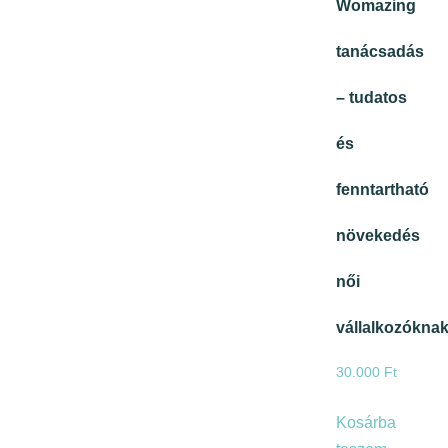
Womazing
tanácsadás
– tudatos
és
fenntartható
növekedés
női
vállalkozókna
30.000
Ft
Kosárba