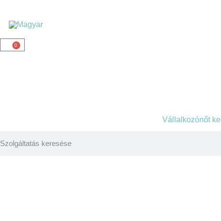
0
Vállalkozónőt k