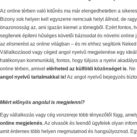
Az online térben való kitűnés ma már elengedhetetlen a sikeres
Bizony sok helyen kell egyszerre nemcsak helyt állnod, de ragy
önazonosság az, ami igazán kiemel a tömegből. Ezért fontos, h
segítenek építeni hűséges követői bázisodat és növelni online 
az elismerést az online világban – és mi ehhez segítünk Neked
Vállalkozásod vagy céged angol nyelvű megjelenése egy ideál
hatékonyan kommunikálj, fontos, hogy túljuss a nyelvi akadál
online térben, amivel
elérheted az külföldi közönséget is
. Ne
angol nyelvű tartalmakkal is!
Az angol nyelvű bejegyzés biztos
Miért előnyös angolul is megjelenni?
Egy vállalkozás vagy cég vonzereje több tényezőtől függ, ame
online megjelenés.
Az olvasók és leendő ügyfelek olyan inform
amit érdemes több helyen megmutatnod és hangsúlyoznod. Egy m