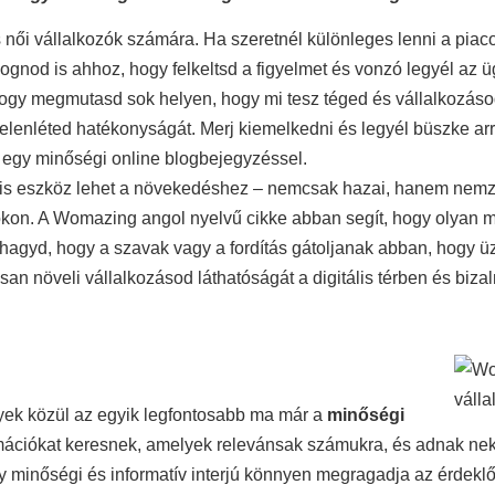
 női vállalkozók számára. Ha szeretnél különleges lenni a piaco
ognod is ahhoz, hogy felkeltsd a figyelmet és vonzó legyél az 
ogy megmutasd sok helyen, hogy mi tesz téged és vállalkozásod 
jelenléted hatékonyságát. Merj kiemelkedni és legyél büszke arr
 egy minőségi online blogbejegyzéssel.
is eszköz lehet a növekedéshez – nemcsak hazai, hanem nemzet
yokon. A Womazing angol nyelvű cikke abban segít, hogy olyan 
 hagyd, hogy a szavak vagy a fordítás gátoljanak abban, hogy ü
an növeli vállalkozásod láthatóságát a digitális térben és bizal
lyek közül az egyik legfontosabb ma már a
minőségi
ációkat keresnek, amelyek relevánsak számukra, és adnak nekik
inőségi és informatív interjú könnyen megragadja az érdeklődé