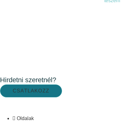
teszem
Hirdetni szeretnél?
CSATLAKOZZ
Oldalak