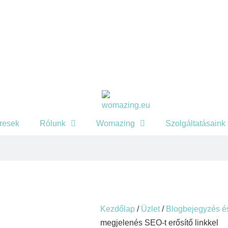
eresek
Rólunk
Womazing
Szolgáltatásaink
Kezdőlap
/
Üzlet
/
Blogbejegyzés és
megjelenés SEO-t erősítő linkkel