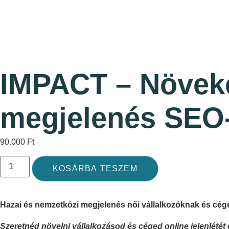
IMPACT – Növeke
megjelenés SEO-t
90.000
Ft
KOSÁRBA TESZEM
Hazai és nemzetközi megjelenés női vállalkozóknak és cé
Szeretnéd növelni vállalkozásod és céged online jelenlétét