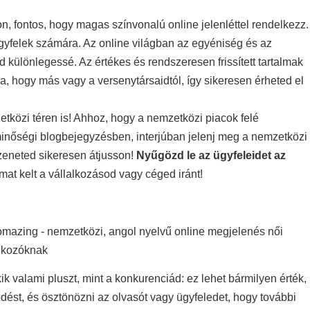
n, fontos, hogy magas színvonalú online jelenléttel rendelkezz.
ügyfelek számára. Az online világban az egyéniség és az
különlegessé. Az értékes és rendszeresen frissített tartalmak
a, hogy más vagy a versenytársaidtól, így sikeresen érheted el
közi téren is! Ahhoz, hogy a nemzetközi piacok felé
minőségi blogbejegyzésben, interjúban jelenj meg a nemzetközi
zeneted sikeresen átjusson!
Nyűgözd le az ügyfeleidet az
mat kelt a vállalkozásod vagy céged iránt!
 valami pluszt, mint a konkurenciád: ez lehet bármilyen érték,
st, és ösztönözni az olvasót vagy ügyfeledet, hogy további