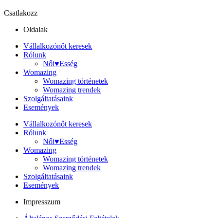
Csatlakozz
Oldalak
Vállalkozónőt keresek
Rólunk
Női♥Esség
Womazing
Womazing történetek
Womazing trendek
Szolgáltatásaink
Események
Vállalkozónőt keresek
Rólunk
Női♥Esség
Womazing
Womazing történetek
Womazing trendek
Szolgáltatásaink
Események
Impresszum