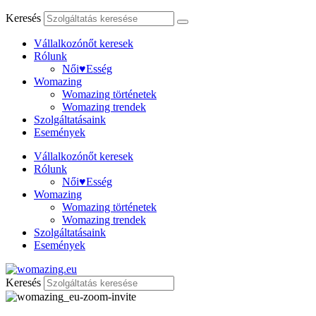
Keresés
Vállalkozónőt keresek
Rólunk
Női♥Esség
Womazing
Womazing történetek
Womazing trendek
Szolgáltatásaink
Események
Vállalkozónőt keresek
Rólunk
Női♥Esség
Womazing
Womazing történetek
Womazing trendek
Szolgáltatásaink
Események
Keresés