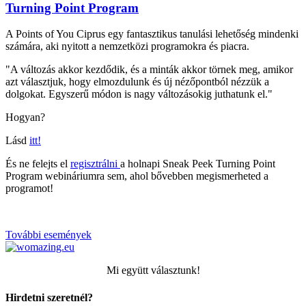
Turning Point Program
A Points of You Ciprus egy fantasztikus tanulási lehetőség mindenki
számára, aki nyitott a nemzetközi programokra és piacra.
"A változás akkor kezdődik, és a minták akkor törnek meg, amikor
azt választjuk, hogy elmozdulunk és új nézőpontból nézzük a
dolgokat. Egyszerű módon is nagy változásokig juthatunk el."
Hogyan?
Lásd
itt!
És ne felejts el
regisztrálni
a holnapi Sneak Peek Turning Point
Program webináriumra sem, ahol bővebben megismerheted a
programot!
További események
Mi együtt választunk!
Hirdetni szeretnél?