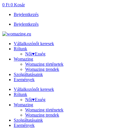
Ugrás
0
Ft
0
Kosár
a
Bejelentkezés
tartalomhoz
Bejelentkezés
Vállalkozónőt keresek
Rólunk
Női♥Esség
Womazing
Womazing történetek
Womazing trendek
Szolgáltatásaink
Események
Vállalkozónőt keresek
Rólunk
Női♥Esség
Womazing
Womazing történetek
Womazing trendek
Szolgáltatásaink
Események