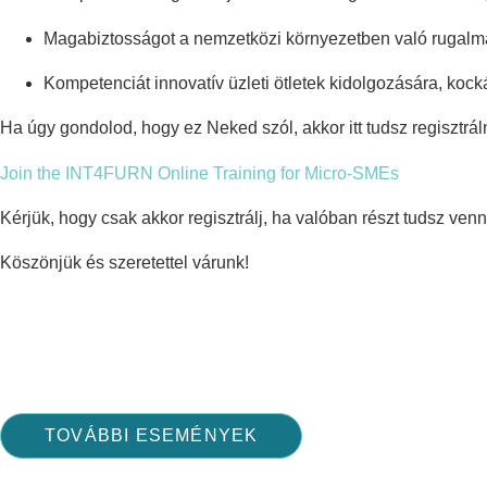
Magabiztosságot a nemzetközi környezetben való ruga
Kompetenciát innovatív üzleti ötletek kidolgozására, koc
Ha úgy gondolod, hogy ez Neked szól, akkor itt tudsz regisztráln
Join the INT4FURN Online Training for Micro-SMEs
Kérjük, hogy csak akkor regisztrálj, ha valóban részt tudsz venni
Köszönjük és szeretettel várunk!
TOVÁBBI ESEMÉNYEK