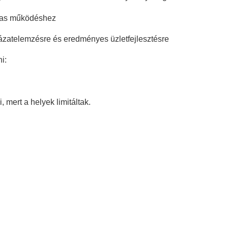
lmas működéshez
kázatelemzésre és eredményes üzletfejlesztésre
i:
, mert a helyek limitáltak.