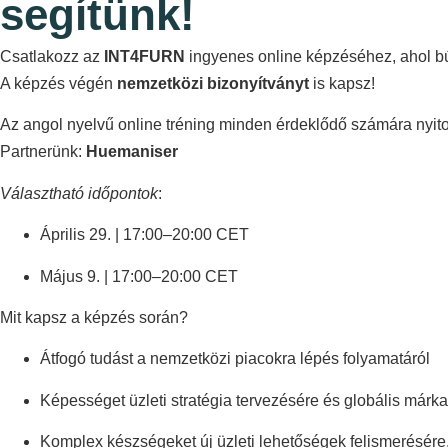
segítünk!
Csatlakozz az
INT4FURN
ingyenes online képzéséhez, ahol bút
A képzés végén
nemzetközi bizonyítványt
is kapsz!
Az angol nyelvű online tréning minden érdeklődő számára nyito
Partnerünk:
Huemaniser
Választható időpontok
:
Április 29. | 17:00–20:00 CET
Május 9. | 17:00–20:00 CET
Mit kapsz a képzés során?
Átfogó tudást a nemzetközi piacokra lépés folyamatáról
Képességet üzleti stratégia tervezésére és globális márka
Komplex készségeket új üzleti lehetőségek felismerésére