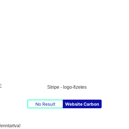
No Result
Website Carbon
enntartva!