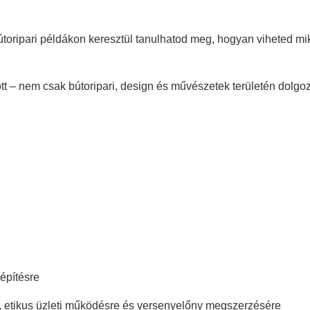
oripari példákon keresztül tanulhatod meg, hogyan viheted mikr
tt – nem csak bútoripari, design és művészetek területén dolgo
építésre
, etikus üzleti működésre és versenyelőny megszerzésére