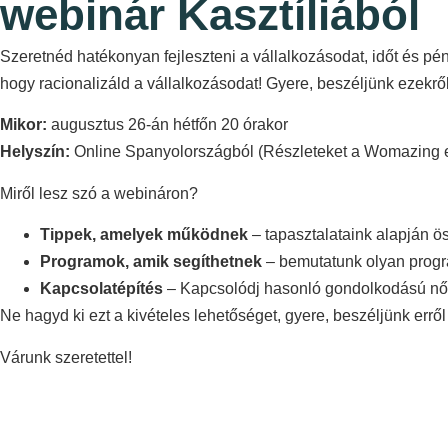
webinár Kasztíliából
Szeretnéd hatékonyan fejleszteni a vállalkozásodat, időt és pén
hogy racionalizáld a vállalkozásodat! Gyere, beszéljünk ezekről
Mikor:
augusztus 26-án hétfőn 20 órakor
Helyszín:
Online Spanyolországból (Részleteket a Womazing 
Miről lesz szó a webináron?
Tippek, amelyek működnek
– tapasztalataink alapján ö
Programok, amik segíthetnek
– bemutatunk olyan progra
Kapcsolatépítés
– Kapcsolódj hasonló gondolkodású női
Ne hagyd ki ezt a kivételes lehetőséget, gyere, beszéljünk errő
Várunk szeretettel!