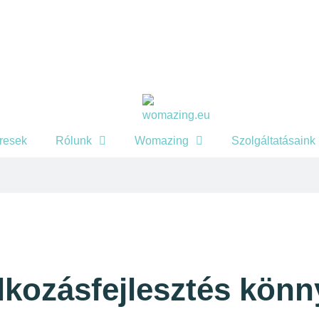
eresek
Rólunk
Womazing
Szolgáltatásaink
lalkozásfejlesztés kö