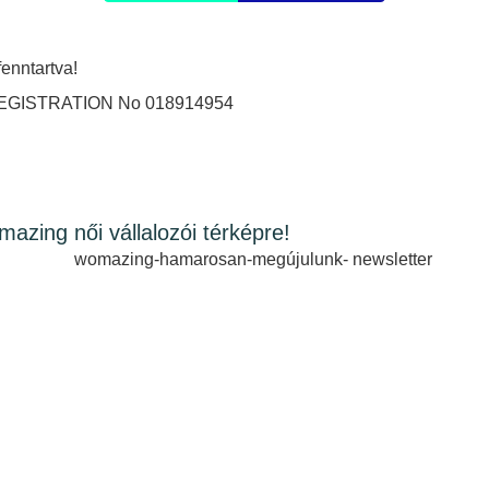
enntartva!
GISTRATION No 018914954
omazing női vállalozói térképre!