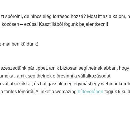
zt spórolni, de nincs elég forrásod hozzá? Most itt az alkalom,
 közösen – ezúttal Kasztíliából fogunk bejelentkezni!
e-mailben küldünk)
sszeszedtünk pár tippet, amik biztosan segíthetnek abban, hogy 
mokat, amik segíthetnek előrevinni a vállalkozásodat
 vállalkozókkal, és hallgassuk meg egymást egy webinár kere
l a fontos témáról! A linket a womazing
hírlevelében
fogjuk kiküld