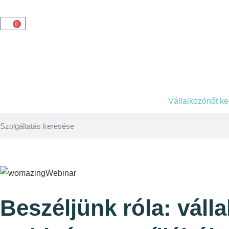
0
Vállalkozónőt k
Beszéljünk róla: vál