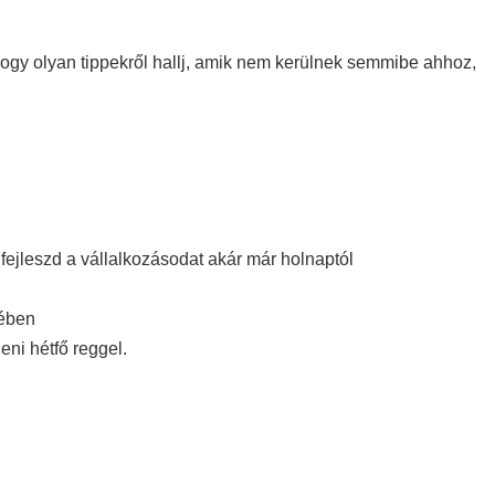
 hogy olyan tippekről hallj, amik nem kerülnek semmibe ahhoz,
fejleszd a vállalkozásodat akár már holnaptól
tében
eni hétfő reggel.