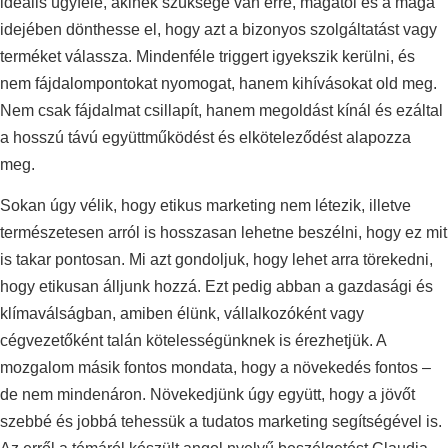
ideális ügyfele, akinek szüksége van erre, magától és a maga
idejében dönthesse el, hogy azt a bizonyos szolgáltatást vagy
terméket válassza. Mindenféle triggert igyekszik kerülni, és
nem fájdalompontokat nyomogat, hanem kihívásokat old meg.
Nem csak fájdalmat csillapít, hanem megoldást kínál és ezáltal
a hosszú távú együttműködést és elköteleződést alapozza
meg.
Sokan úgy vélik, hogy etikus marketing nem létezik, illetve
természetesen arról is hosszasan lehetne beszélni, hogy ez mit
is takar pontosan. Mi azt gondoljuk, hogy lehet arra törekedni,
hogy etikusan álljunk hozzá. Ezt pedig abban a gazdasági és
klímaválságban, amiben élünk, vállalkozóként vagy
cégvezetőként talán kötelességünknek is érezhetjük. A
mozgalom másik fontos mondata, hogy a növekedés fontos –
de nem mindenáron. Növekedjünk úgy együtt, hogy a jövőt
szebbé és jobbá tehessük a tudatos marketing segítségével is.