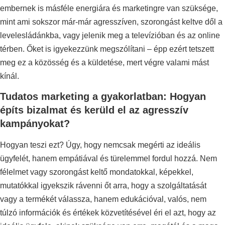
embernek is másféle energiára és marketingre van szüksége,
mint ami sokszor már-már agresszíven, szorongást keltve dől a
levelesládánkba, vagy jelenik meg a televízióban és az online
térben. Őket is igyekezzünk megszólítani – épp ezért tetszett
meg ez a közösség és a küldetése, mert végre valami mást
kínál.
Tudatos marketing a gyakorlatban: Hogyan
építs bizalmat és kerüld el az agresszív
kampányokat?
Hogyan teszi ezt? Úgy, hogy nemcsak megérti az ideális
ügyfelét, hanem empátiával és türelemmel fordul hozzá. Nem
félelmet vagy szorongást keltő mondatokkal, képekkel,
mutatókkal igyekszik rávenni őt arra, hogy a szolgáltatását
vagy a termékét válassza, hanem edukációval, valós, nem
túlzó információk és értékek közvetítésével éri el azt, hogy az