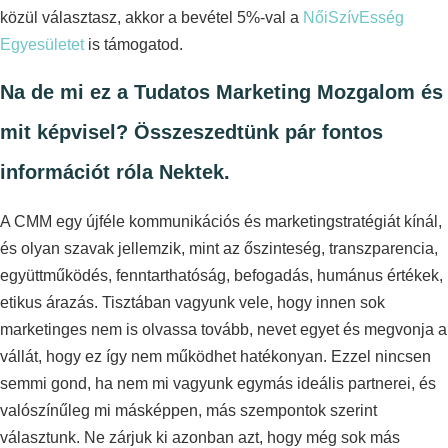
közül választasz, akkor a bevétel 5%-val a
NőiSzívEsség
Egyesületet
is támogatod.
Na de mi ez a Tudatos Marketing Mozgalom és
mit képvisel? Összeszedtünk pár fontos
információt róla Nektek.
A CMM egy újféle kommunikációs és marketingstratégiát kínál,
és olyan szavak jellemzik, mint az őszinteség, transzparencia,
együttműködés, fenntarthatóság, befogadás, humánus értékek,
etikus árazás. Tisztában vagyunk vele, hogy innen sok
marketinges nem is olvassa tovább, nevet egyet és megvonja a
vállát, hogy ez így nem működhet hatékonyan. Ezzel nincsen
semmi gond, ha nem mi vagyunk egymás ideális partnerei, és
valószínűleg mi másképpen, más szempontok szerint
választunk. Ne zárjuk ki azonban azt, hogy még sok más