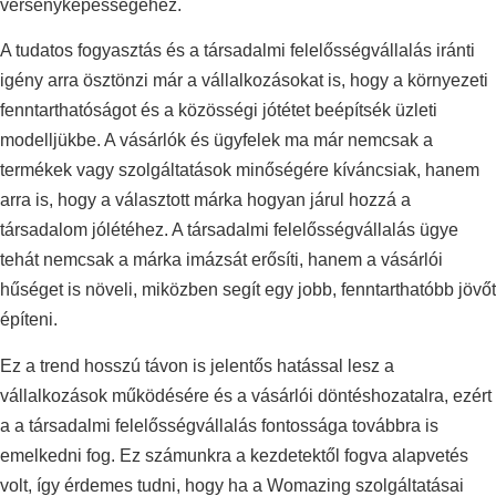
versenyképességéhez.
A tudatos fogyasztás és a társadalmi felelősségvállalás iránti
igény arra ösztönzi már a vállalkozásokat is, hogy a környezeti
fenntarthatóságot és a közösségi jótétet beépítsék üzleti
modelljükbe. A vásárlók és ügyfelek ma már nemcsak a
termékek vagy szolgáltatások minőségére kíváncsiak, hanem
arra is, hogy a választott márka hogyan járul hozzá a
társadalom jólétéhez. A társadalmi felelősségvállalás ügye
tehát nemcsak a márka imázsát erősíti, hanem a vásárlói
hűséget is növeli, miközben segít egy jobb, fenntarthatóbb jövőt
építeni.
Ez a trend hosszú távon is jelentős hatással lesz a
vállalkozások működésére és a vásárlói döntéshozatalra, ezért
a a társadalmi felelősségvállalás fontossága továbbra is
emelkedni fog. Ez számunkra a kezdetektől fogva alapvetés
volt, így érdemes tudni, hogy ha a Womazing szolgáltatásai