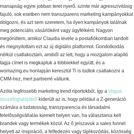
manapság egyre jobban teret nyerő, szinte már agresszivitásig
fajuló, sok esetben nem transzparens marketing kampányokkal
dolgozni, és azt sem szeretem, ha ilyen kampányok találnak
meg potenciális vásárlóként vagy ügyfélként. Nagyon
megörültem, amikor Claudia levele a postafiókomban landolt
és megnyitottam ezt az új digitális platformot. Gondolkodás
nélkül csatlakoztam, amiből az lett, hogy a mozgalom alapító
tagja címet is megkaptuk a többiekkel együtt, és a
womazing.eu honlapján keresztül Ti is tudtok csatlakozni a
CMM-hez, mert partnerré váltunk.
Azóta legfrissebb marketing trend riportokból, így a
Vogue
összefoglalójából
kiderült az is, hogy például a Z-generáció
számára a tudatosság, transzparencia és társadalmi
felelősségvállalás kiemelt helyen van, ha választania kell
brandek vagy termékek közül. Az ő jelszavuk a sales funnel
helyett az inspiráció, a felfedezés vagy tájékozódás, közösség