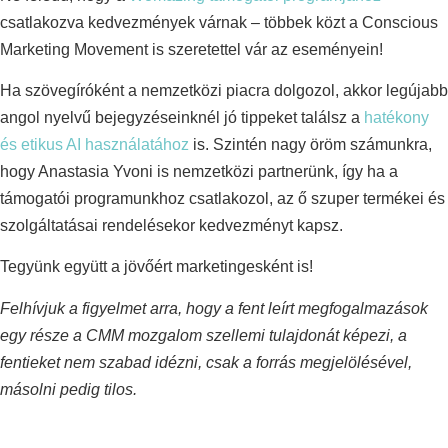
csatlakozva kedvezmények várnak – többek közt a Conscious
Marketing Movement is szeretettel vár az eseményein!
Ha szövegíróként a nemzetközi piacra dolgozol, akkor legújabb
angol nyelvű bejegyzéseinknél jó tippeket találsz a
hatékony
és etikus AI használatához
is. Szintén nagy öröm számunkra,
hogy Anastasia Yvoni is nemzetközi partnerünk, így ha a
támogatói programunkhoz csatlakozol, az ő szuper termékei és
szolgáltatásai rendelésekor kedvezményt kapsz.
Tegyünk együtt a jövőért marketingesként is!
Felhívjuk a figyelmet arra, hogy a fent leírt megfogalmazások
egy része a CMM mozgalom szellemi tulajdonát képezi, a
fentieket nem szabad idézni, csak a forrás megjelölésével,
másolni pedig tilos.