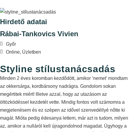
Hirdető adatai
Rábai-Tankovics Vivien
Győr
Online, Üzletben
Styline stílustanácsadás
Minden 2 éves koromban kezdődött, amikor ‘nemet’ mondtam
az okkersárga, kordbársony nadrágra. Gondolom sokan
megértitek mièrt! Illetve azzal, hogy az utazásom az
öltözködéssel kezdetét vette. Mindig fontos volt számomra a
megjelenésem és ez szépen az idővel szenvedéllyé nőtte ki
magát. Mióta pedig édesanya lettem, már azt is tudom, milyen
az, amikor a nulláról kell újragondolnod magadat. Úgyhogy a