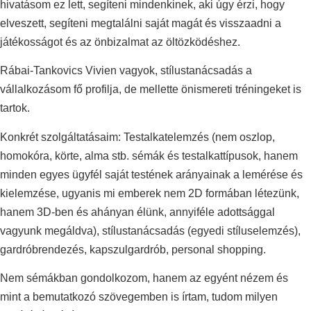
hivatásom ez lett, segíteni mindenkinek, aki úgy érzi, hogy
elveszett, segíteni megtalálni saját magát és visszaadni a
játékosságot és az önbizalmat az öltözködéshez.
Rábai-Tankovics Vivien vagyok, stílustanácsadás a
vállalkozásom fő profilja, de mellette önismereti tréningeket is
tartok.
Konkrét szolgáltatásaim: Testalkatelemzés (nem oszlop,
homokóra, körte, alma stb. sémák és testalkattípusok, hanem
minden egyes ügyfél saját testének arányainak a lemérése és
kielemzése, ugyanis mi emberek nem 2D formában létezünk,
hanem 3D-ben és ahányan élünk, annyiféle adottsággal
vagyunk megáldva), stílustanácsadás (egyedi stíluselemzés),
gardróbrendezés, kapszulgardrób, personal shopping.
Nem sémákban gondolkozom, hanem az egyént nézem és
mint a bemutatkozó szövegemben is írtam, tudom milyen