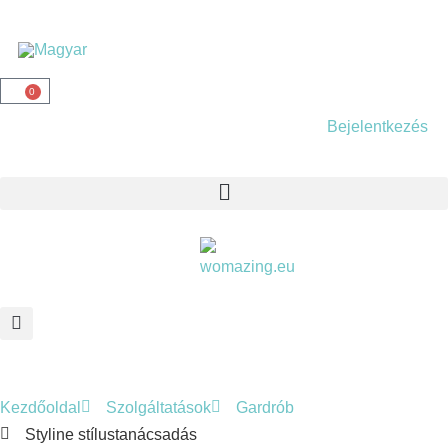
0
Bejelentkezés
Kezdőoldal
Szolgáltatások
Gardrób
Styline stílustanácsadás