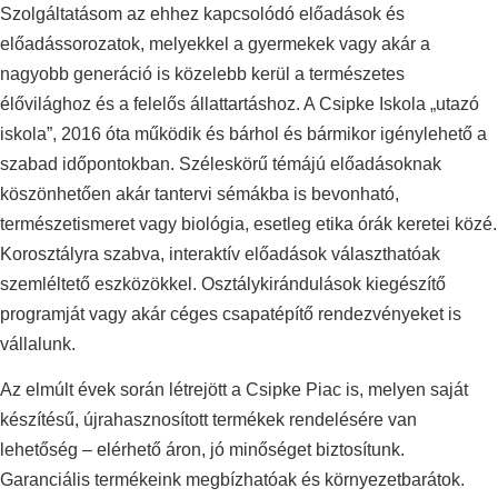
Szolgáltatásom az ehhez kapcsolódó előadások és
előadássorozatok, melyekkel a gyermekek vagy akár a
nagyobb generáció is közelebb kerül a természetes
élővilághoz és a felelős állattartáshoz. A Csipke Iskola „utazó
iskola”, 2016 óta működik és bárhol és bármikor igénylehető a
szabad időpontokban. Széleskörű témájú előadásoknak
köszönhetően akár tantervi sémákba is bevonható,
természetismeret vagy biológia, esetleg etika órák keretei közé.
Korosztályra szabva, interaktív előadások választhatóak
szemléltető eszközökkel. Osztálykirándulások kiegészítő
programját vagy akár céges csapatépítő rendezvényeket is
vállalunk.
Az elmúlt évek során létrejött a Csipke Piac is, melyen saját
készítésű, újrahasznosított termékek rendelésére van
lehetőség – elérhető áron, jó minőséget biztosítunk.
Garanciális termékeink megbízhatóak és környezetbarátok.