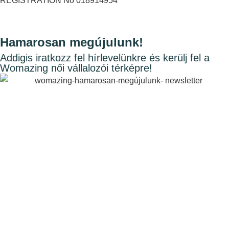
REGISTRATION No 018914954
Hamarosan megújulunk!
Addigis iratkozz fel hírlevelünkre és kerülj fel a
Womazing női vállalozói térképre!