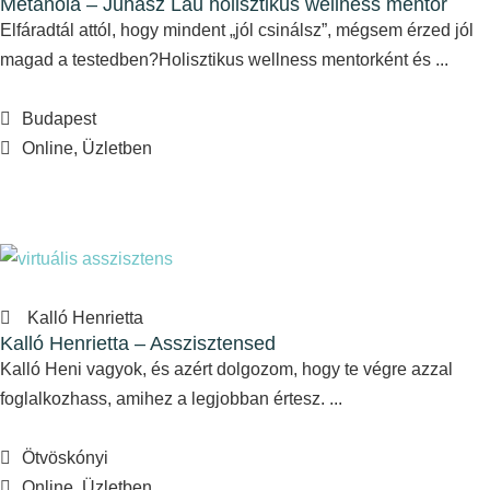
Metanoia – Juhász Lau holisztikus wellness mentor
Elfáradtál attól, hogy mindent „jól csinálsz”, mégsem érzed jól
magad a testedben?Holisztikus wellness mentorként és ...
Budapest
Online, Üzletben
Kalló Henrietta
Kalló Henrietta – Asszisztensed
Kalló Heni vagyok, és azért dolgozom, hogy te végre azzal
foglalkozhass, amihez a legjobban értesz. ...
Ötvöskónyi
Online, Üzletben