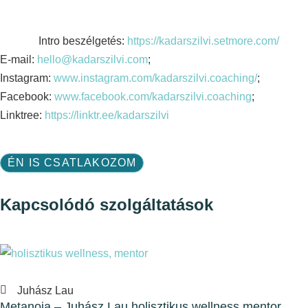
Intro beszélgetés:
https://kadarszilvi.setmore.com/
E-mail:
hello@kadarszilvi.com
;
Instagram:
www.instagram.com/kadarszilvi.coaching/
;
Facebook:
www.facebook.com/kadarszilvi.coaching
;
Linktree:
https://linktr.ee/kadarszilvi
ÉN IS CSATLAKOZOM
Kapcsolódó szolgáltatások
Juhász Lau
Metanoia – Juhász Lau holisztikus wellness mentor