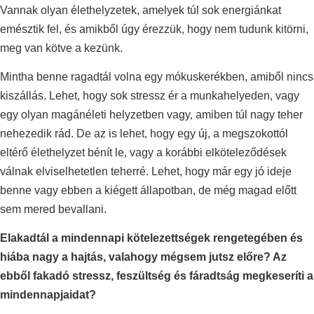
Vannak olyan élethelyzetek, amelyek túl sok energiánkat
emésztik fel, és amikből úgy érezzük, hogy nem tudunk kitörni,
meg van kötve a kezünk.
Mintha benne ragadtál volna egy mókuskerékben, amiből nincs
kiszállás. Lehet, hogy sok stressz ér a munkahelyeden, vagy
egy olyan magánéleti helyzetben vagy, amiben túl nagy teher
nehezedik rád. De az is lehet, hogy egy új, a megszokottól
eltérő élethelyzet bénít le, vagy a korábbi elköteleződések
válnak elviselhetetlen teherré. Lehet, hogy már egy jó ideje
benne vagy ebben a kiégett állapotban, de még magad előtt
sem mered bevallani.
Elakadtál a mindennapi kötelezettségek rengetegében és
hiába nagy a hajtás, valahogy mégsem jutsz előre? Az
ebből fakadó stressz, feszültség és fáradtság megkeseríti a
mindennapjaidat?