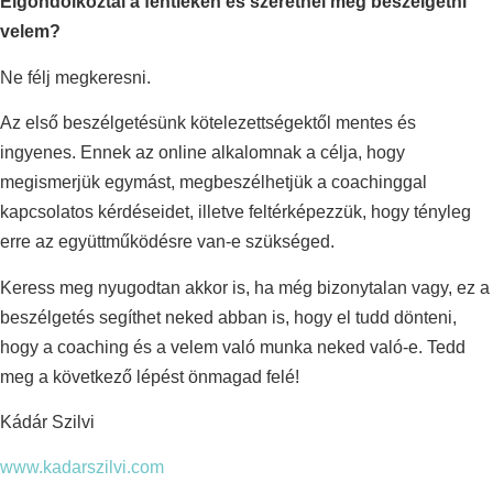
Elgondolkoztál a fentieken és szeretnél még beszélgetni
velem?
Ne félj megkeresni.
Az első beszélgetésünk kötelezettségektől mentes és
ingyenes. Ennek az online alkalomnak a célja, hogy
megismerjük egymást, megbeszélhetjük a coachinggal
kapcsolatos kérdéseidet, illetve feltérképezzük, hogy tényleg
erre az együttműködésre van-e szükséged.
Keress meg nyugodtan akkor is, ha még bizonytalan vagy, ez a
beszélgetés segíthet neked abban is, hogy el tudd dönteni,
hogy a coaching és a velem való munka neked való-e. Tedd
meg a következő lépést önmagad felé!
Kádár Szilvi
www.kadarszilvi.com