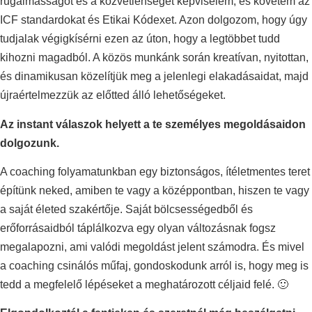
rugalmasságot és a közvetlenséget képviselem, és követem az
ICF standardokat és Etikai Kódexet. Azon dolgozom, hogy úgy
tudjalak végigkísérni ezen az úton, hogy a legtöbbet tudd
kihozni magadból. A közös munkánk során kreatívan, nyitottan,
és dinamikusan közelítjük meg a jelenlegi elakadásaidat, majd
újraértelmezzük az előtted álló lehetőségeket.
Az instant válaszok helyett a te személyes megoldásaidon
dolgozunk.
A coaching folyamatunkban egy biztonságos, ítéletmentes teret
építünk neked, amiben te vagy a középpontban, hiszen te vagy
a saját életed szakértője. Saját bölcsességedből és
erőforrásaidból táplálkozva egy olyan változásnak fogsz
megalapozni, ami valódi megoldást jelent számodra. És mivel
a coaching csinálós műfaj, gondoskodunk arról is, hogy meg is
tedd a megfelelő lépéseket a meghatározott céljaid felé. 🙂