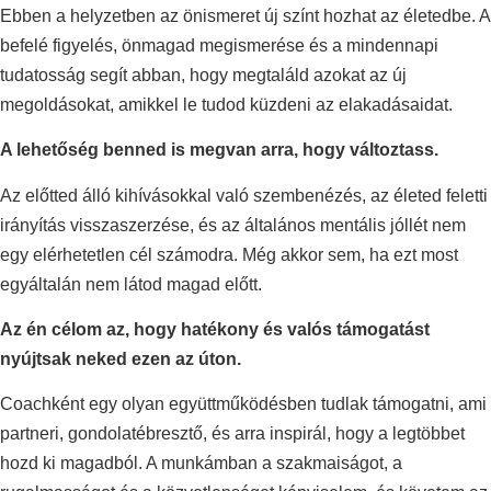
Ebben a helyzetben az önismeret új színt hozhat az életedbe. A
befelé figyelés, önmagad megismerése és a mindennapi
tudatosság segít abban, hogy megtaláld azokat az új
megoldásokat, amikkel le tudod küzdeni az elakadásaidat.
A lehetőség benned is megvan arra, hogy változtass.
Az előtted álló kihívásokkal való szembenézés, az életed feletti
irányítás visszaszerzése, és az általános mentális jóllét nem
egy elérhetetlen cél számodra. Még akkor sem, ha ezt most
egyáltalán nem látod magad előtt.
Az én célom az, hogy hatékony és valós támogatást
nyújtsak neked ezen az úton.
Coachként egy olyan együttműködésben tudlak támogatni, ami
partneri, gondolatébresztő, és arra inspirál, hogy a legtöbbet
hozd ki magadból. A munkámban a szakmaiságot, a