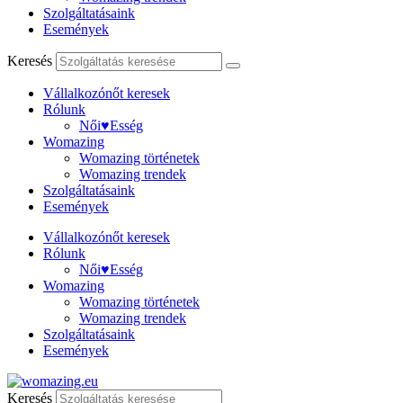
Szolgáltatásaink
Események
Keresés
Vállalkozónőt keresek
Rólunk
Női♥Esség
Womazing
Womazing történetek
Womazing trendek
Szolgáltatásaink
Események
Vállalkozónőt keresek
Rólunk
Női♥Esség
Womazing
Womazing történetek
Womazing trendek
Szolgáltatásaink
Események
Keresés