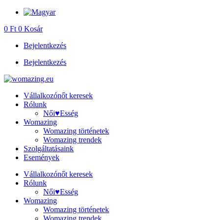
Ugrás
a
0
Ft
0
Kosár
tartalomhoz
Bejelentkezés
Bejelentkezés
Vállalkozónőt keresek
Rólunk
Női♥Esség
Womazing
Womazing történetek
Womazing trendek
Szolgáltatásaink
Események
Vállalkozónőt keresek
Rólunk
Női♥Esség
Womazing
Womazing történetek
Womazing trendek