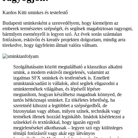
Kardos Kitti sminkes és testefestő
Budapesti sminkesként a szenvedélyem, hogy kiemeljem az
emberek természetes szépségét, és segítsek magabiztosan ragyogni,
bármilyen eseményről is legyen szó. Az évek során számtalan
fotózáson, esküvőn és kreatív projekten dolgoztam, mindig arra
törekedve, hogy ügyfeleim álmait valóra váltsam.
Szolgáltatásaim között megtalálható a klasszikus alkalmi
smink, a modern esküvői megjelenés, valamint az
izgalmas SFX sminkek és testfestések is. Emellett
sminktanácsadást is vállalok, ahol segítek eligazodni a
sminktermékek világában, és lépésről lépésre
megtanítom, hogyan készíthetsz magadnak könnyed, de
tartós hétköznapi sminket. Ez tökéletes lehetőség, ha
szeretnéd kihozni a legtöbbet a szépségedből, de
bizonytalan vagy abban, milyen színek, technikák vagy
termékek illenek hozzád leginkább. Imádok kísérletezni a
színekkel és textúrákkal, hogy igazán egyedi
megjelenéseket alkothassak – legyen szó egy különleges
témájú fotózásról vagy akár egy látványos