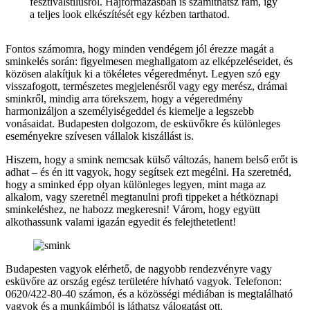
fesztiválstílusról. Hajformázásban is számíthatsz rám, így
a teljes look elkészítését egy kézben tarthatod.
Fontos számomra, hogy minden vendégem jól érezze magát a
sminkelés során: figyelmesen meghallgatom az elképzeléseidet, és
közösen alakítjuk ki a tökéletes végeredményt. Legyen szó egy
visszafogott, természetes megjelenésről vagy egy merész, drámai
sminkről, mindig arra törekszem, hogy a végeredmény
harmonizáljon a személyiségeddel és kiemelje a legszebb
vonásaidat. Budapesten dolgozom, de esküvőkre és különleges
eseményekre szívesen vállalok kiszállást is.
Hiszem, hogy a smink nemcsak külső változás, hanem belső erőt is
adhat – és én itt vagyok, hogy segítsek ezt megélni. Ha szeretnéd,
hogy a sminked épp olyan különleges legyen, mint maga az
alkalom, vagy szeretnél megtanulni profi tippeket a hétköznapi
sminkeléshez, ne habozz megkeresni! Várom, hogy együtt
alkothassunk valami igazán egyedit és felejthetetlent!
Budapesten vagyok elérhető, de nagyobb rendezvényre vagy
esküvőre az ország egész területére hívható vagyok. Telefonon:
0620/422-80-40 számon, és a közösségi médiában is megtalálható
vagyok és a munkáimból is láthatsz válogatást ott.