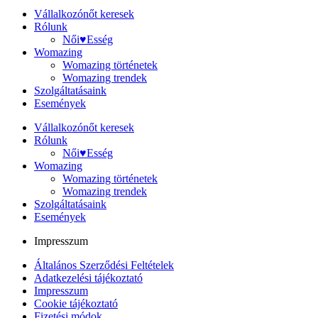
Vállalkozónőt keresek
Rólunk
Női♥Esség
Womazing
Womazing történetek
Womazing trendek
Szolgáltatásaink
Események
Vállalkozónőt keresek
Rólunk
Női♥Esség
Womazing
Womazing történetek
Womazing trendek
Szolgáltatásaink
Események
Impresszum
Általános Szerződési Feltételek
Adatkezelési tájékoztató
Impresszum
Cookie tájékoztató
Fizetési módok