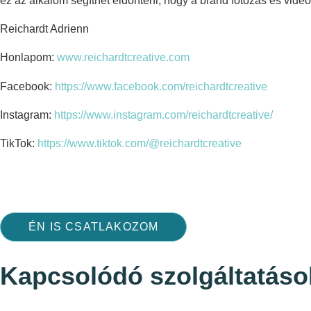
ez az alkalom segíthet eldönteni, hogy a brand fotózás és videó
Reichardt Adrienn
Honlapom:
www.reichardtcreative.com
Facebook:
https://www.facebook.com/reichardtcreative
Instagram:
https://www.instagram.com/reichardtcreative/
TikTok:
https://www.tiktok.com/@reichardtcreative
ÉN IS CSATLAKOZOM
Kapcsolódó szolgáltatáso