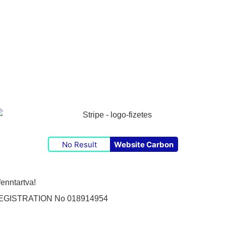
No Result
Website Carbon
enntartva!
GISTRATION No 018914954