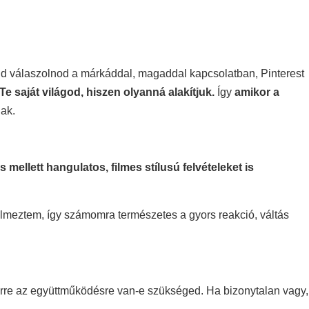
jd válaszolnod a márkáddal, magaddal kapcsolatban, Pinterest
e saját világod, hiszen olyanná alakítjuk.
Így
amikor a
ak.
 mellett hangulatos, filmes stílusú felvételeket is
ilmeztem, így számomra természetes a gyors reakció, váltás
 erre az együttműködésre van-e szükséged. Ha bizonytalan vagy,