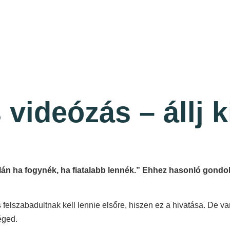
videózás – állj k
alán ha fogynék, ha fiatalabb lennék.” Ehhez hasonló gondo
elszabadultnak kell lennie elsőre, hiszen ez a hivatása. De van 
Téged.