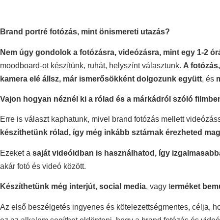
Brand portré fotózás, mint önismereti utazás?
Nem úgy gondolok a fotózásra, videózásra, mint egy 1-2 ó
moodboard-ot készítünk, ruhát, helyszínt választunk.
A fotózás
kamera elé állsz, már ismerősökként dolgozunk együtt
, és
Vajon hogyan néznél ki a rólad és a márkádról szóló filmbe
Erre is választ kaphatunk, mivel brand fotózás mellett videózáss
készíthetünk rólad, így még inkább sztárnak érezheted ma
Ezeket a
saját videóidban is használhatod, így izgalmasab
akár fotó és videó között.
Készíthetünk még interjút
,
social media
, vagy t
erméket bemu
Az első beszélgetés ingyenes és kötelezettségmentes, célja, h