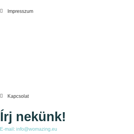
Impresszum
Kapcsolat
Írj nekünk!
E-mail: info@womazing.eu