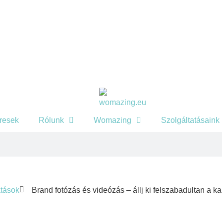
eresek
Rólunk
Womazing
Szolgáltatásaink
atások
Brand fotózás és videózás – állj ki felszabadultan a k