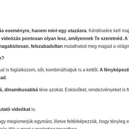
rás eseményre, hanem mint egy utazásra
. Kérdésekre kell ma
, videózás pontosan olyan lesz, amilyennek Te szeretnéd. A T
magabiztosan, felszabadultan
mutathatod meg magad a világn
n?
al is foglalkozom, sőt, kombinálhatjuk is a kettőt.
A fényképezés
gad
.
bá, dinamikusabbá
téve azokat. Esküvőket, rendezvényeket is f
tató videókat
is.
ogy megismerjük egymást, illetve feltérképezzük, hogy tényleg