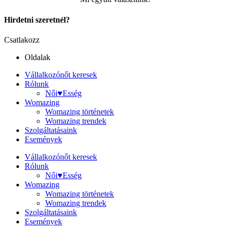
Hirdetni szeretnél?
Csatlakozz
Oldalak
Vállalkozónőt keresek
Rólunk
Női♥Esség
Womazing
Womazing történetek
Womazing trendek
Szolgáltatásaink
Események
Vállalkozónőt keresek
Rólunk
Női♥Esség
Womazing
Womazing történetek
Womazing trendek
Szolgáltatásaink
Események