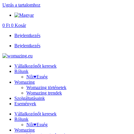
Ugrás a tartalomhoz
0
Ft
0
Kosár
Bejelentkezés
Bejelentkezés
Vállalkozónőt keresek
Rólunk
Női♥Esség
Womazing
Womazing történetek
Womazing trendek
Szolgáltatásaink
Események
Vállalkozónőt keresek
Rólunk
Női♥Esség
Womazing