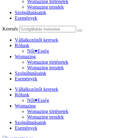
Womazing történetek
Womazing trendek
Szolgáltatásaink
Események
Keresés
Vállalkozónőt keresek
Rólunk
Női♥Esség
Womazing
Womazing történetek
Womazing trendek
Szolgáltatásaink
Események
Vállalkozónőt keresek
Rólunk
Női♥Esség
Womazing
Womazing történetek
Womazing trendek
Szolgáltatásaink
Események