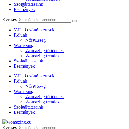
Szolgáltatásaink
Események
Keresés
Vállalkozónőt keresek
Rólunk
Női♥Esség
Womazing
Womazing történetek
Womazing trendek
Szolgáltatásaink
Események
Vállalkozónőt keresek
Rólunk
Női♥Esség
Womazing
Womazing történetek
Womazing trendek
Szolgáltatásaink
Események
Keresés