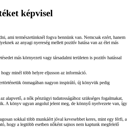
téket képvisel
 adni, ami természetünknél fogva bennünk van. Nemcsak ezért, hanem
lyeknek az anyagi nyereség mellett pozitív hatása van az élet más
ésedet más környezeti vagy társadalmi területen is pozitív hatással
 hogy minél több helyre eljusson az információ.
ertörténetük önmagában nagyon inspiráló, új könyvük pedig
a az alapvető, a nők pénzügyi tudatosságához szükséges fogalmakat,
kozik. A könyv ugyan angolul jelent meg, de könnyű nyelvezete van, így
lagosan sokkal több munkáért jóval kevesebbet keres, mint egy férfi, a
dható, hogy a legtöbb esetben nőként sajnos nem kaptunk megfelelő