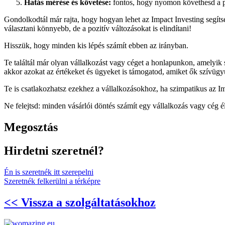
Hatás mérése és követése:
fontos, hogy nyomon követhesd a pro
Gondolkodtál már rajta, hogy hogyan lehet az Impact Investing segít
választani könnyebb, de a pozitív változásokat is elindítani!
Hisszük, hogy minden kis lépés számít ebben az irányban.
Te találtál már olyan vállalkozást vagy céget a honlapunkon, amelyik
akkor azokat az értékeket és ügyeket is támogatod, amiket ők szívügy
Te is csatlakozhatsz ezekhez a vállalkozásokhoz, ha szimpatikus az Im
Ne felejtsd: minden vásárlói döntés számít egy vállalkozás vagy cég é
Megosztás
Hirdetni szeretnél?
Én is szeretnék itt szerepelni
Szeretnék felkerülni a térképre
<< Vissza a szolgáltatásokhoz