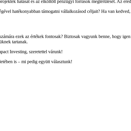
jektek hatását és az elköltött pénzügyi források megtérülését. Az ered
ségével hatékonyabban támogatni vállalkozásod céljait? Ha van kedved
 számára ezek az értékek fontosak? Biztosak vagyunk benne, hogy igen! 
üknek tartanak.
pact Investing, szeretettel várunk!
letében is – mi pedig együtt választunk!