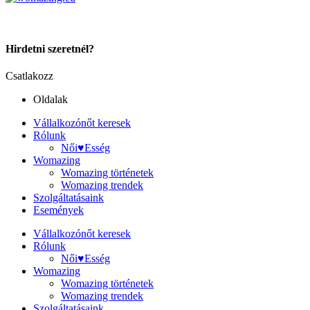
Hirdetni szeretnél?
Csatlakozz
Oldalak
Vállalkozónőt keresek
Rólunk
Női♥Esség
Womazing
Womazing történetek
Womazing trendek
Szolgáltatásaink
Események
Vállalkozónőt keresek
Rólunk
Női♥Esség
Womazing
Womazing történetek
Womazing trendek
Szolgáltatásaink