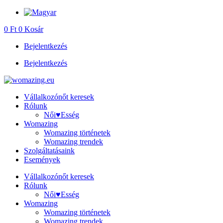
Ugrás
a
0
Ft
0
Kosár
tartalomhoz
Bejelentkezés
Bejelentkezés
Vállalkozónőt keresek
Rólunk
Női♥Esség
Womazing
Womazing történetek
Womazing trendek
Szolgáltatásaink
Események
Vállalkozónőt keresek
Rólunk
Női♥Esség
Womazing
Womazing történetek
Womazing trendek