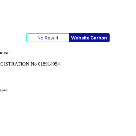
No Result
Website Carbon
rtva!
ISTRATION No 018914954
képre!