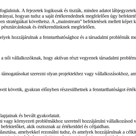
foglalniuk. A fejezetek logikusak és tiszták, minden adatot lábjegyzete
rányai, hogyan tudsz a saját értékrendednek megfelelően úgy befektetés
lyen stratégiákat követhetsz. A „mainstream” befektetések mellett képe
ni pénztárcánknak és értékrendünknek megfelelően.
melyek hozzájárulnak a fenntarthatósághoz és a társadalmi problémák 
 a női vállalkozóknak, hogy aktívan részt vegyenek társadalmi problém
s támogatásokat szerezni olyan projektekhez vagy vállalkozásokhoz, am
eit követik, gyakran előnyben részesülhetnek a fenntarthatóságot érté
apjainak és bevált gyakorlatait.
i vagy környezeti problémákhoz szeretnél hozzájárulni vállalkozásod 
 befektetőket, akik osztoznak az értékeiddel és céljaidban.
lasztása, amelyekkel rezonálni tudsz, és amelyek hozzájárulnak a célki