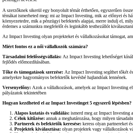
A szerzőknek sikerül egy bonyolult témát érthetően, egyszerűen össze
témákat ismerheted meg: mi az Impact Investing, mik az előnyei és hát
környezetedre, mik a pénzügyi befektetés alapjai, merre indulj el, mi
érdemes a számunkra megfelelőt és leginkább testhezállót kiválaszta
Az Impact Investing olyan projekteket és vállalkozásokat támogat, a
Miért fontos ez a női vállalkozók számára?
Társadalmi felelősségvállalás:
Az Impact Investing lehetőséget kínál
fejlődés előmozdításában.
Tőke és támogatások szerzése:
Az Impact Investing segíthet tőkét é
amelyekre hagyományos befektetők kevésbé hajlandóak lennének.
Versenyelőny:
Azok a vállalkozások, amelyek az Impact Investing elv
pályázatok tekintetében
Hogyan kezdheted el az
Impact
Investinget 5 egyszerű lépésben?
Alapos kutatás és validálás:
ismerd meg az Impact Investing al
Célok kitűzése:
annak a meghatározása, hogy milyen társadalm
Partnerek és befektetők keresése:
keress olyan partnereket és
Projektek kiválasztása:
olyan projektek vagy vállalkozások vá