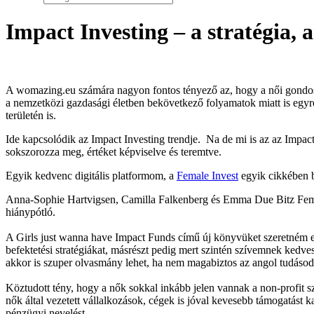
Impact Investing – a stratégia, 
A womazing.eu számára nagyon fontos tényező az, hogy a női gondosk
a nemzetközi gazdasági életben bekövetkező folyamatok miatt is egyre 
területén is.
Ide kapcsolódik az Impact Investing trendje. Na de mi is az az Impact 
sokszorozza meg, értéket képviselve és teremtve.
Egyik kedvenc digitális platformom, a
Female Invest
egyik cikkében
Anna-Sophie Hartvigsen, Camilla Falkenberg és Emma Due Bitz Female
hiánypótló.
A Girls just wanna have Impact Funds című új könyvüket szeretném elő
befektetési stratégiákat, másrészt pedig mert szintén szívemnek kedve
akkor is szuper olvasmány lehet, ha nem magabiztos az angol tudásod
Köztudott tény, hogy a nők sokkal inkább jelen vannak a non-profit sze
nők által vezetett vállalkozások, cégek is jóval kevesebb támogatást 
pénzügyi nevelést.