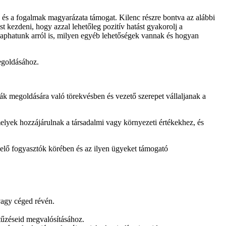
k és a fogalmak magyarázata támogat. Kilenc részre bontva az alábbi
t kezdeni, hogy azzal lehetőleg pozitív hatást gyakorolj a
t kaphatunk arról is, milyen egyéb lehetőségek vannak és hogyan
megoldásához.
ák megoldására való törekvésben és vezető szerepet vállaljanak a
elyek hozzájárulnak a társadalmi vagy környezeti értékekhez, és
kelő fogyasztók körében és az ilyen ügyeket támogató
vagy céged révén.
tűzéseid megvalósításához.