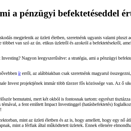
ami a pénzügyi befektetéseddel ér
odás megjelenik az üzleti életben, szeretnénk ugyanis valami pluszt
többet van szó az ún. etikus üzletről és azokról a befektetésekről, ame
Investing? Nagyon leegyszerűsítve: a stratégia, ami a pénzügyi befektet
 bővebben
ír
erről, az alábbiakban csak szeretnénk magyarul összegezni,
 Invest projektjének immár több tízezer fős közössége van. Az ő sik
ször bemutatni, mert két okból is fontosnak tartom: egyrészt tisztázz
s témával, a fent említett Impact Investinggel (hatásbefektetés) foglal
!
ktorban, mint az üzleti életben és az is, hogy amellett, hogy egy nő át
kapnak, mint a férfiak által működtetett üzletek. Ennek ellenére elmon